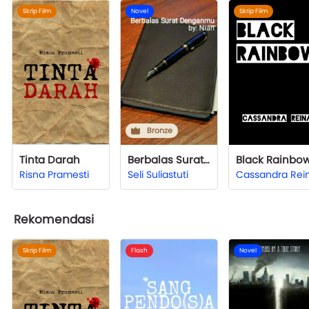
Skrip Film
Novel
Skrip Film
Bronze
Tinta Darah
Berbalas Surat Denganmu
Black Rainbo
Risna Pramesti
Seli Suliastuti
Cassandra Rei
Rekomendasi
Skrip Film
Flash
Novel