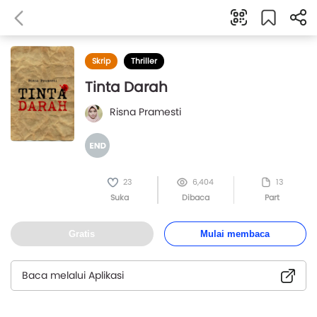
Skrip
Thriller
Tinta Darah
Risna Pramesti
23
6,404
13
Suka
Dibaca
Part
Gratis
Mulai membaca
Baca melalui Aplikasi