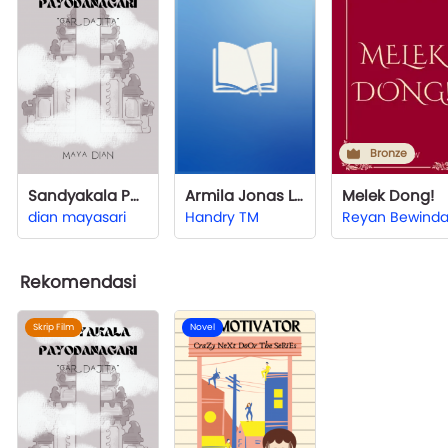
Bronze
Sandyakala Payodanagari "Gardajita"
Armila Jonas Lobato~Sebuah Catatan
Melek Dong!
dian mayasari
Handry TM
Reyan Bewind
Rekomendasi
Skrip Film
Novel