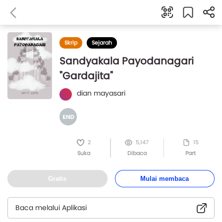
Skrip
Sejarah
Sandyakala Payodanagari
"Gardajita"
dian mayasari
2
5,147
15
Suka
Dibaca
Part
Gratis
Mulai membaca
Baca melalui Aplikasi