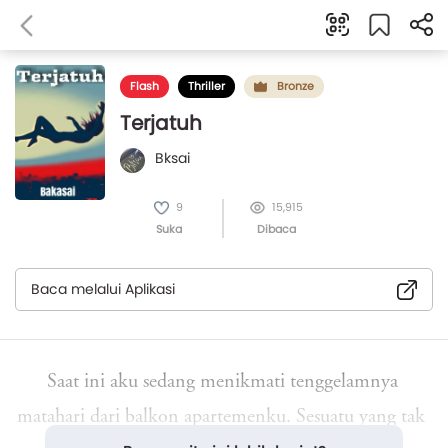
Flash
Thriller
Bronze
Terjatuh
Bksai
9
15,915
Suka
Dibaca
Baca melalui Aplikasi
Saat ini aku sedang menikmati tenggelamnya
matahari dari balkon apartemenku. Sesuatu yang tak