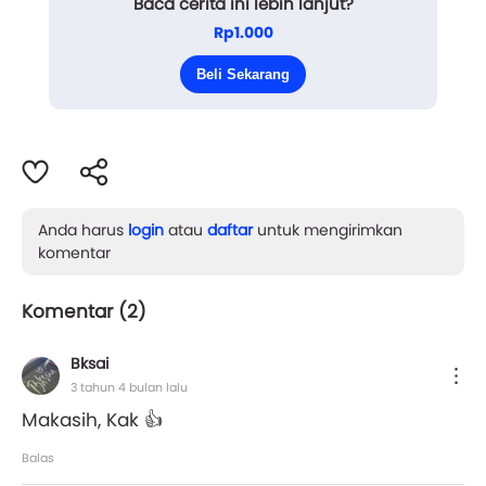
Baca cerita ini lebih lanjut?
pernah bisa dilakukan sebelumnya. Karena tuntutan
Rp1.000
profesi yang menyita semua waktu dan kehidupan.
Beli Sekarang
Namun, di hari ini saat semua orang men...
Anda harus
login
atau
daftar
untuk mengirimkan
komentar
Komentar (
2
)
Bksai
3 tahun 4 bulan lalu
Makasih, Kak 👍
Balas