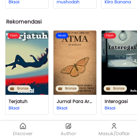
Bksai
mushodah
Kiiro Banana
Rekomendasi
Flash
Novel
Flash
Bronze
Bronze
Bronze
Terjatuh
Jurnal Para Arwah: ATMA
Interogasi
Bksai
Bksai
Bksai
Discover
Author
Masuk/Daftar