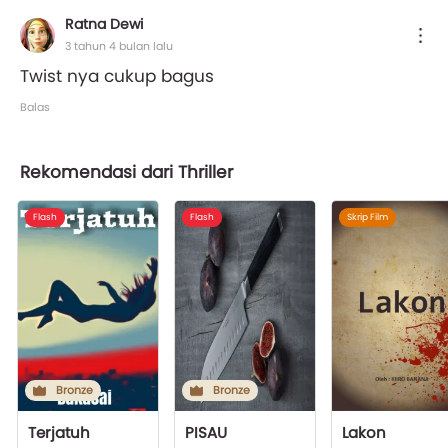
Ratna Dewi
3 tahun 4 bulan lalu
Twist nya cukup bagus
Balas
Rekomendasi dari Thriller
Flash
Flash
Skrip Film
Bronze
Bronze
Terjatuh
PISAU
Lakon