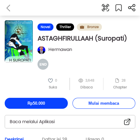
Novel
Thriller
Bronze
ASTAGHFIRULLAAH (Suropati)
Hermawan
0
3,648
28
Suka
Dibaca
Chapter
Rp50.000
Mulai membaca
Baca melalui Aplikasi
Deskripsi
Daftar isi
28
Ulasan
0