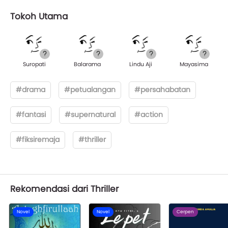
Tokoh Utama
Suropati
Balarama
Lindu Aji
Mayasima
#drama
#petualangan
#persahabatan
#fantasi
#supernatural
#action
#fiksiremaja
#thriller
Rekomendasi dari Thriller
Novel
Novel
Cerpen