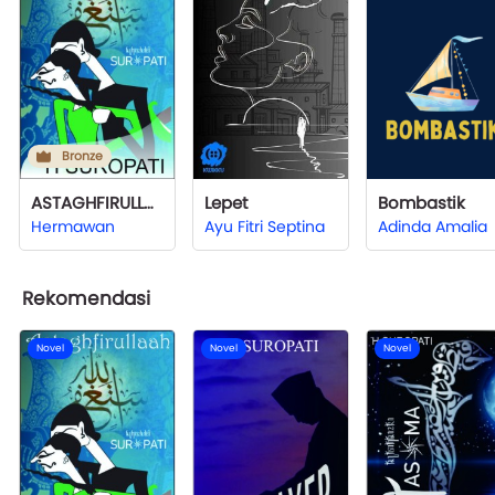
Bronze
ASTAGHFIRULLAAH (Suropati)
Lepet
Bombastik
Hermawan
Ayu Fitri Septina
Adinda Amalia
Rekomendasi
Novel
Novel
Novel