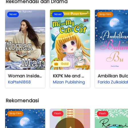
Rekomendasi dari Drama
Novel
Novel
Skrip Film
Gold
Woman Inside Man
KKPK Me and My Cute Cat
KaPteN1868
Mizan Publishing
Rekomendasi
Skrip Film
Flash
Flash