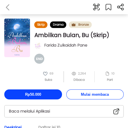
Skrip
Drama
Bronze
Ambilkan Bulan, Bu (Skrip)
Farida Zulkaidah Pane
69
2,264
10
Suka
Dibaca
Part
Rp50.000
Mulai membaca
Baca melalui Aplikasi
Deskripsi
Daftar isi
10