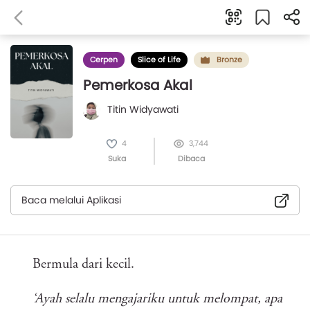
Cerpen
Slice of Life
Bronze
Pemerkosa Akal
Titin Widyawati
4
3,744
Suka
Dibaca
Baca melalui Aplikasi
Bermula dari kecil.
‘Ayah selalu mengajariku untuk melompat, apa