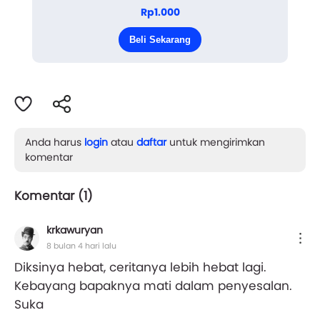
dimesi ruang yang tak mampu dikasap mata. Ia,
Rp1.000
melipat masa sekarang, sementara zaman dulu
Beli Sekarang
dilebarkan ...
Anda harus
login
atau
daftar
untuk mengirimkan
komentar
Komentar (
1
)
krkawuryan
8 bulan 4 hari lalu
Diksinya hebat, ceritanya lebih hebat lagi.
Kebayang bapaknya mati dalam penyesalan.
Suka