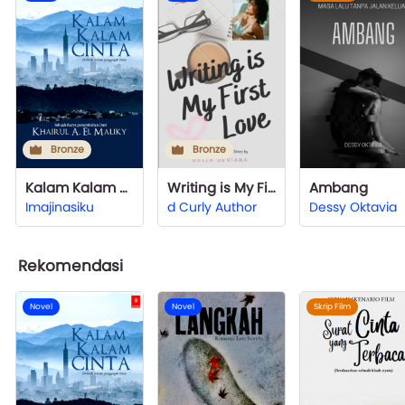
Bronze
Bronze
Kalam Kalam Cinta
Writing is My First Love
Ambang
Imajinasiku
d Curly Author
Dessy Oktavia
Rekomendasi
Novel
Novel
Skrip Film