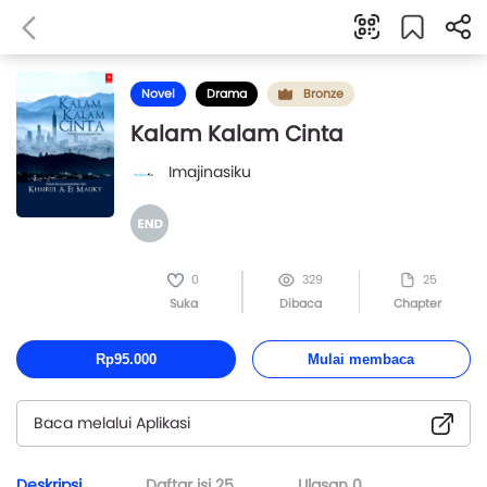
Novel
Drama
Bronze
Kalam Kalam Cinta
Imajinasiku
0
329
25
Suka
Dibaca
Chapter
Rp95.000
Mulai membaca
Baca melalui Aplikasi
Deskripsi
Daftar isi
25
Ulasan
0