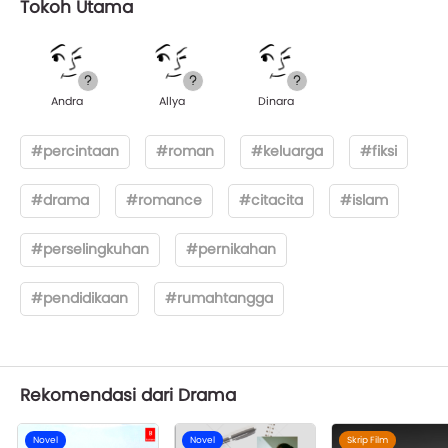
Tokoh Utama
Andra
Allya
Dinara
#percintaan
#roman
#keluarga
#fiksi
#drama
#romance
#citacita
#islam
#perselingkuhan
#pernikahan
#pendidikaan
#rumahtangga
Rekomendasi dari Drama
Novel
Novel
Skrip Film