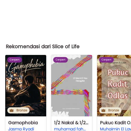
Rekomendasi dari Slice of Life
Cerpen
Cerpen
Cerpen
Bronze
Bronze
Gamophobia
1/2 Nakal & 1/2 Polos (Tetangga Ku)
Puk
Jasma Ryadi
muhamad fahmi fadillah
Muhaimin El La