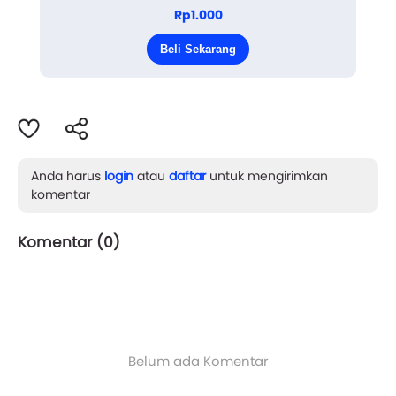
Aku tumbuh dalam rumah yang sepi. Bukan
Rp1.000
karena tidak ada suara, melainkan karena tidak ada
Beli Sekarang
kehangatan. Ayahku p...
Anda harus
login
atau
daftar
untuk mengirimkan
komentar
Komentar (
0
)
Belum ada Komentar