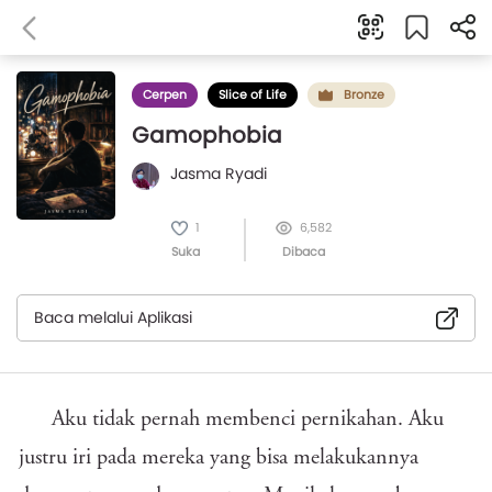
Cerpen
Slice of Life
Bronze
Gamophobia
Jasma Ryadi
1
6,582
Suka
Dibaca
Baca melalui Aplikasi
Aku tidak pernah membenci pernikahan. Aku
justru iri pada mereka yang bisa melakukannya