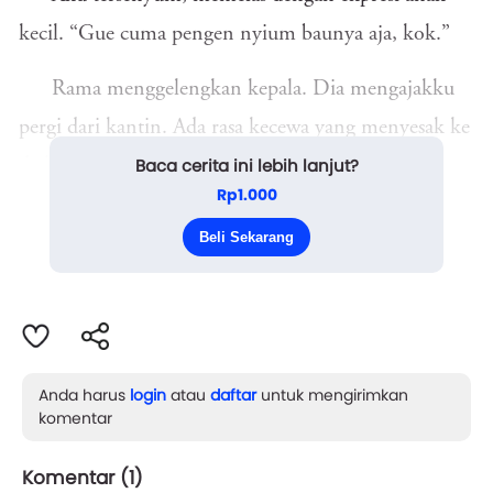
kecil. “Gue cuma pengen nyium baunya aja, kok.”
Rama menggelengkan kepala. Dia mengajakku
pergi dari kantin. Ada rasa kecewa yang menyesak ke
Baca cerita ini lebih lanjut?
dada. Ada pula rasa haru yang menyusup.
Rp1.000
Kami lanjut duduk di bangku taman belakang
Beli Sekarang
sekolah. Suara langkah kaki...
Anda harus
login
atau
daftar
untuk mengirimkan
komentar
Komentar (
1
)