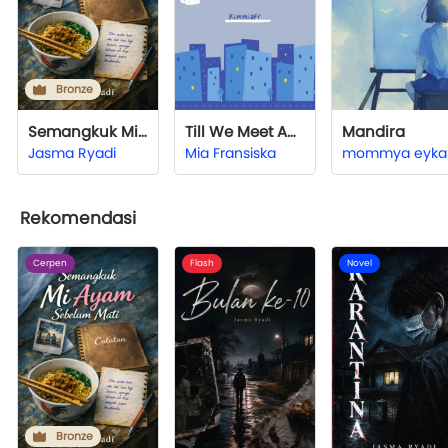
Bronze
Semangkuk Mi Ayam Sebelum Mati
Till We Meet Again
Mandira
Jasma Ryadi
Mia Fransiska
mommya eyka
Rekomendasi
Cerpen
Flash
Novel
Bronze