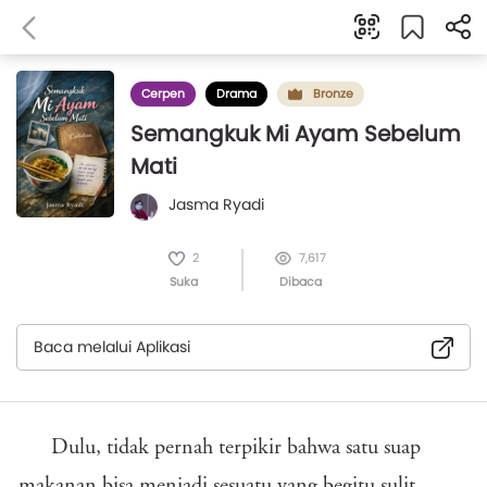
Cerpen
Drama
Bronze
Semangkuk Mi Ayam Sebelum
Mati
Jasma Ryadi
2
7,617
Suka
Dibaca
Baca melalui Aplikasi
Dulu, tidak pernah terpikir bahwa satu suap
makanan bisa menjadi sesuatu yang begitu sulit