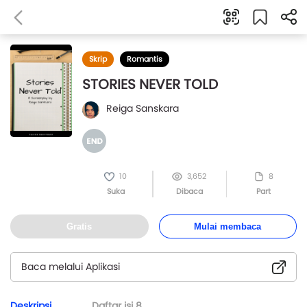
Skrip
Romantis
STORIES NEVER TOLD
Reiga Sanskara
10
3,652
8
Suka
Dibaca
Part
Gratis
Mulai membaca
Baca melalui Aplikasi
Deskripsi
Daftar isi
8