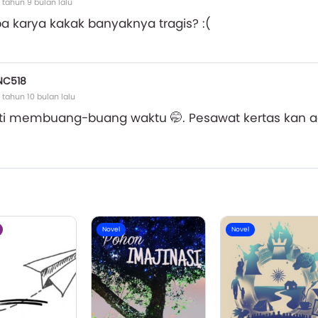
 tahun 9 bulan lalu
a karya kakak banyaknya tragis? :(
NC518
 tahun 10 bulan lalu
ti membuang-buang waktu 🤭. Pesawat kertas kan a
Novel
Novel