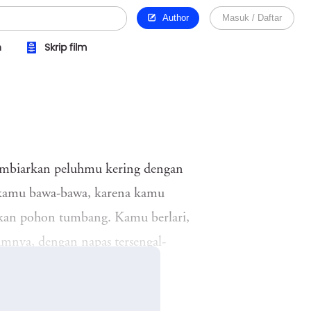
Author
Masuk / Daftar
n
Skrip film
membiarkan peluhmu kering dengan
ak kamu bawa-bawa, karena kamu
akan pohon tumbang. Kamu berlari,
umnya, dengan napas tersengal-
ang duduk memandangi jalanan