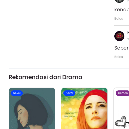
2
kenap
Balas
2
Seper
Balas
Rekomendasi dari Drama
Novel
Novel
Cerpen