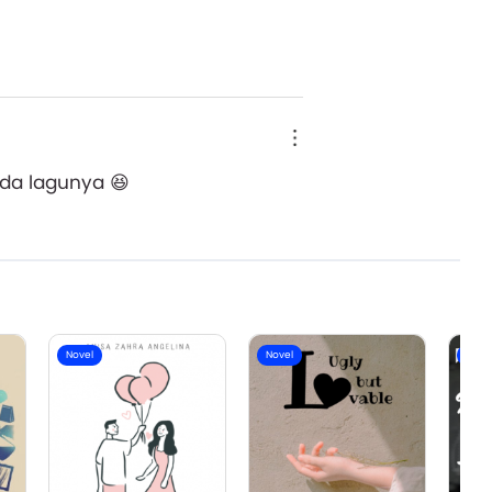
da lagunya 😆
Novel
Novel
Nove