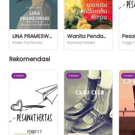
LINA PRAMESWARI
Wanita Pendamba Surga
Pesa
Raden Dwi Rendra
Bentang Pustaka
Foggy F
Rekomendasi
Cerpen
Cerpen
Cerpen