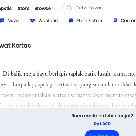
petisi
Store
Browse
Novel
Webtoon
Flash Fiction
Cerpe
wat Kertas
Di balik meja kayu berlapis taplak batik lusuh, kamu 
inya. Tanpa lap, apalagi kertas tisu yang sudah lama tid
u yakin, menggunakan kertas tisu hanya akan menyia-nyi
ik pintu, melakukan ritualmu seperti malam-malam sebel
Baca cerita ini lebih lanjut?
.
Rp1.000
Kamu ingin memandanginya lagi di balik jendela. Ia y
Beli Sekarang