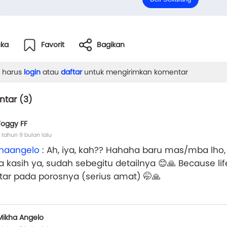
 tat...
uka
Favorit
Bagikan
 harus
login
atau
daftar
untuk mengirimkan komentar
tar (
3
)
Foggy FF
 tahun 9 bulan lalu
haangelo
: Ah, iya, kah?? Hahaha baru mas/mba lho,
a kasih ya, sudah sebegitu detailnya 😊🙏 Because li
tar pada porosnya (serius amat) 🤭🙏
Mikha Angelo