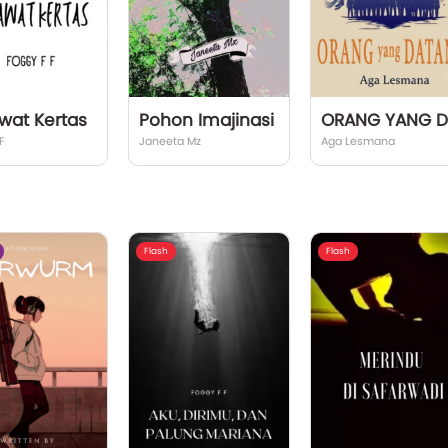
wat Kertas
Pohon Imajinasi
F
Janeeta Mz
Aga Lesmana
Flash
Flash