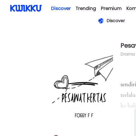
Discover
Trending
Premium
Kom
Discover
Pesa
Drama
sendir
terlal
ke bal
sengal