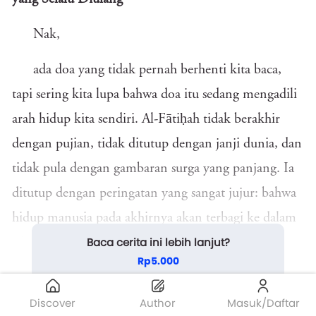
Nak,
ada doa yang tidak pernah berhenti kita baca,
tapi sering kita lupa bahwa doa itu sedang mengadili
arah hidup kita sendiri. Al-Fātiḥah tidak berakhir
dengan pujian, tidak ditutup dengan janji dunia, dan
tidak pula dengan gambaran surga yang panjang. Ia
ditutup dengan peringatan yang sangat jujur: bahwa
hidup manusia pada akhirnya akan terbagi ke dalam
Baca cerita ini lebih lanjut?
jalan-jalan yang berbeda.
Rp5.000
Setelah kita meminta ditunjukkan jalan yang
Beli Sekarang
Discover
Author
Masuk/Daftar
lurus, Allah tidak ...