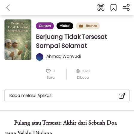
Cerpen
Misteri
Bronze
Berjuang Tidak Tersesat
Sampai Selamat
Ahmad Wahyudi
0
2,128
Suka
Dibaca
Baca melalui Aplikasi
Pulang atau Tersesat: Akhir dari Sebuah Doa
yang Selalu Diulang