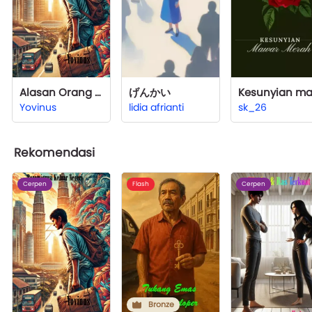
Alasan Orang Indonesia Beremigrasi Keluar Negeri
げんかい
Yovinus
lidia afrianti
sk_26
Rekomendasi
Cerpen
Flash
Cerpen
Bronze