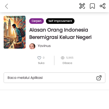
Cerpen
Self Improvement
Alasan Orang Indonesia
Beremigrasi Keluar Negeri
Yovinus
0
5,965
Suka
Dibaca
Baca melalui Aplikasi