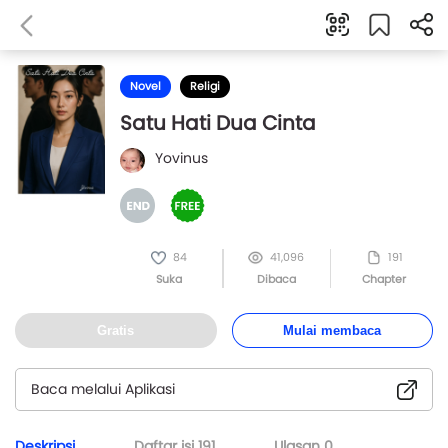
Novel
Religi
Satu Hati Dua Cinta
Yovinus
84
41,096
191
Suka
Dibaca
Chapter
Gratis
Mulai membaca
Baca melalui Aplikasi
Deskripsi
Daftar isi
191
Ulasan
0