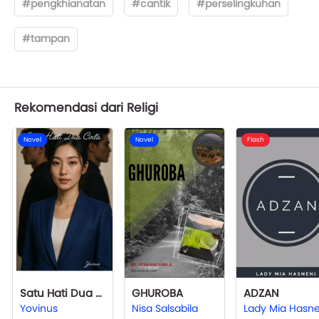
#pengkhianatan
#cantik
#perselingkuhan
#tampan
Rekomendasi dari Religi
Novel
Novel
Flash
Satu Hati Dua Cinta
GHUROBA
ADZAN
Yovinus
Nisa Salsabila
Lady Mia Hasne