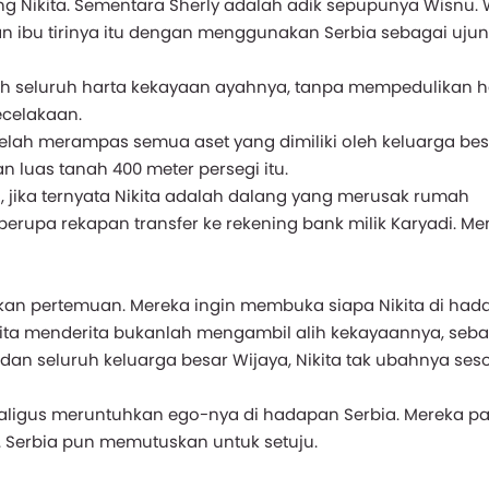
ng Nikita. Sementara Sherly adalah adik sepupunya Wisnu.
bu tirinya itu dengan menggunakan Serbia sebagai uju
alih seluruh harta kekayaan ayahnya, tanpa mempedulikan 
ecelakaan.
 telah merampas semua aset yang dimiliki oleh keluarga bes
luas tanah 400 meter persegi itu.
 jika ternyata Nikita adalah dalang yang merusak rumah
berupa rekapan transfer ke rekening bank milik Karyadi. M
kan pertemuan. Mereka ingin membuka siapa Nikita di had
ita menderita bukanlah mengambil alih kekayaannya, seb
an seluruh keluarga besar Wijaya, Nikita tak ubahnya seso
kaligus meruntuhkan ego-nya di hadapan Serbia. Mereka p
. Serbia pun memutuskan untuk setuju.