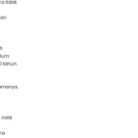
a tidak
dan
uh
elum
0 tahun.
tamanya,
milik
na