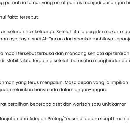
g pernah ia temui, yang amat pantas menjadi pasangan h
ui fakta tersebut.
an seluruh hak keluarga. Setelah itu ia pergi ke makam su
n ayat-ayat suci Al-Qur'an dari speaker mobilnya sepan
a mobil tersebut terbuka dan moncong senjata api terarah
jadi. Mobil Nikita terguling setelah berusaha menghindar dar
'Rahman yang terus mengalun. Masa depan yang ia impikan
terjadi, melainkan hanya ada dalam angan-angan.
at peralihan beberapa aset dan warisan satu unit kamar
lanjutan dari Adegan Prolog/Teaser di dalam script) menj