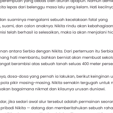
k perempuan yang bebas oleh aturan apapun. Namun demik
a lepas dari belenggu masa lalu yang kelam. Hati kecilny
 dan suaminya mengalami sebuah kecelakaan fatal yang
, suami, dan calon anaknya. Nikita rindu akan kebahagiaa
misi telah berhasil ia selesaikan, maka ia akan menjalani hi
an antara Serbia dengan Nikita. Dari pertemuan itu Serbia
senang hati membantu, bahkan berniat akan membuat sekol
sangat berambisi atas sebuah tanah seluas 400 meter perse
nya, dosa-dosa yang pernah ia lakukan, berikut keinginan 
pola pikir masing-masing. Nikita semakin tergugah untuk 
asakan bagaimana nikmat dan kilaunya urusan duniawi.
ar, jika sedari awal alur tersebut adalah permainan seoran
s pribadi Nikita — datang dan memberitahukan sebuah raha