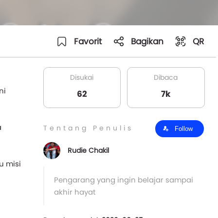
Favorit
Bagikan
QR
Disukai
Dibaca
ni
62
7k
a
Tentang Penulis
Follow
Rudie Chakil
u misi
Pengarang yang ingin belajar sampai
akhir hayat