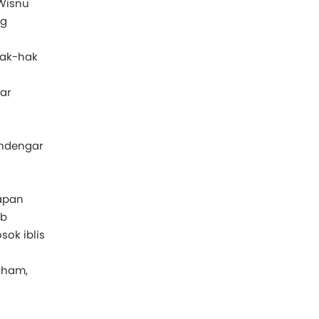
 Wisnu
ng
hak-hak
ar
endengar
apan
ab
sok iblis
aham,