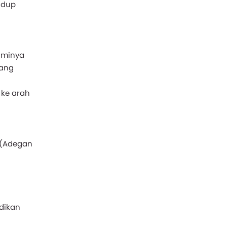
idup
aminya
jang
 ke arah
i
 (Adegan
adikan