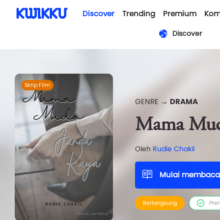
Discover
Trending
Premium
Kom
Discover
Skrip Film
GENRE →
DRAMA
Mama Muda
Oleh
Rudie Chakil
Mulai membaca
Berlangsung
Pre