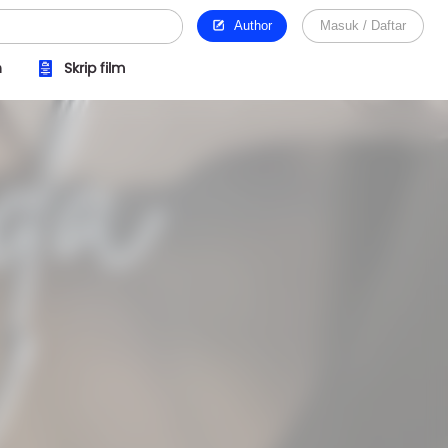
Author
Masuk / Daftar
n
Skrip film