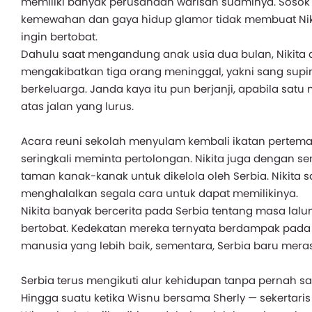
memiliki banyak perusahaan warisan suaminya. Soso
kemewahan dan gaya hidup glamor tidak membuat Nikit
ingin bertobat.
Dahulu saat mengandung anak usia dua bulan, Nikita
mengakibatkan tiga orang meninggal, yakni sang supir
berkeluarga. Janda kaya itu pun berjanji, apabila satu 
atas jalan yang lurus.
Acara reuni sekolah menyulam kembali ikatan perteman
seringkali meminta pertolongan. Nikita juga dengan 
taman kanak-kanak untuk dikelola oleh Serbia. Nikita 
menghalalkan segala cara untuk dapat memilikinya.
Nikita banyak bercerita pada Serbia tentang masa lalu
bertobat. Kedekatan mereka ternyata berdampak pada 
manusia yang lebih baik, sementara, Serbia baru mer
Serbia terus mengikuti alur kehidupan tanpa pernah sad
Hingga suatu ketika Wisnu bersama Sherly — sekertari