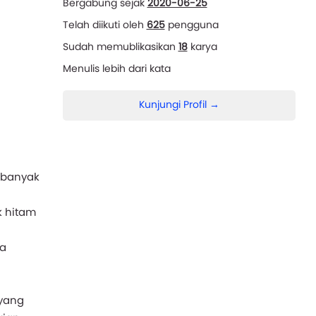
Bergabung sejak
2020-06-25
Telah diikuti oleh
625
pengguna
Sudah memublikasikan
18
karya
Menulis lebih dari
kata
Kunjungi Profil →
 banyak
k hitam
ia
 yang