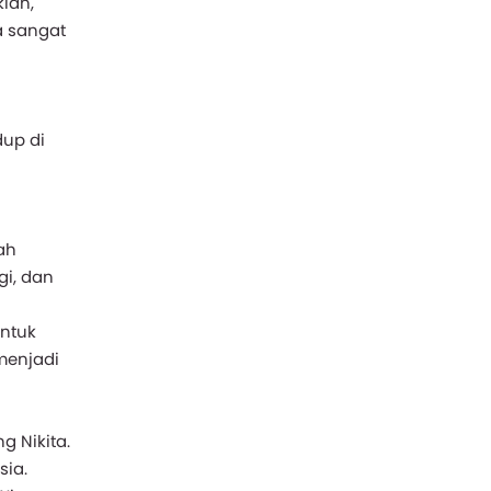
ian,
a sangat
n
dup di
ah
gi, dan
untuk
menjadi
g Nikita.
sia.