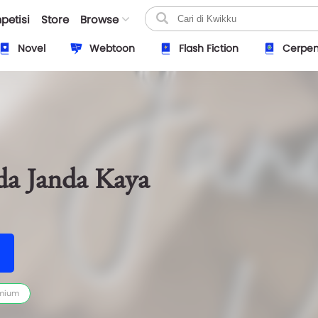
petisi
Store
Browse
Novel
Webtoon
Flash Fiction
Cerpe
 Janda Kaya
mium