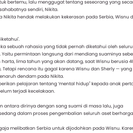
tuk bertemu, lalu menggugat tentang seseorang yang secar
habatnya sendiri, Nikita.
a Nikita hendak melakukan kekerasan pada Serbia, Wisnu 
ketahui'.
ka sebuah rahasia yang tidak pernah diketahui oleh selur
y. Yaitu permintaan langsung dari mendiang suaminya seb
harta, lima tahun yang akan datang, saat Wisnu berusia 4
g. Tetapi rencana itu gagal karena Wisnu dan Sherly — yang
menaruh dendam pada Nikita.
mberikan pelajaran tentang ‘mental hidup" kepada anak per
elum terjadi kecelakaan.
n antara dirinya dengan sang suami di masa lalu, juga
 sedang dalam proses pengembalian seluruh aset berharga 
ngaja melibatkan Serbia untuk dijodohkan pada Wisnu. Kare