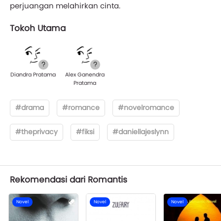
perjuangan melahirkan cinta.
Tokoh Utama
Diandra Pratama
Alex Ganendra
Pratama
#drama
#romance
#novelromance
#theprivacy
#fiksi
#daniellajeslynn
Rekomendasi dari Romantis
Novel
Novel
Novel