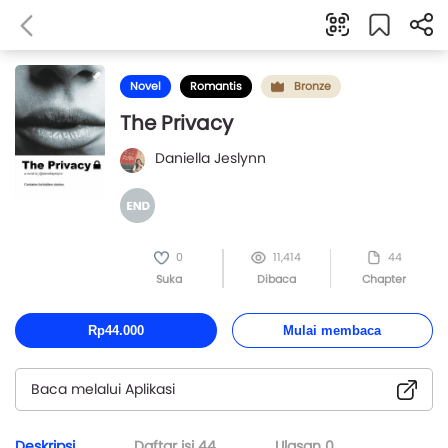
Novel
Romantis
Bronze
The Privacy
Daniella Jeslynn
0
11,414
44
Suka
Dibaca
Chapter
Rp44.000
Mulai membaca
Baca melalui Aplikasi
Deskripsi
Daftar isi
44
Ulasan
0