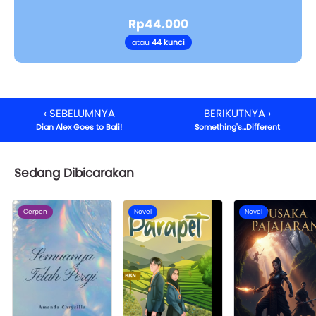
Rp44.000
atau
44 kunci
‹ SEBELUMNYA
BERIKUTNYA ›
Dian Alex Goes to Bali!
Something's...Different
Sedang Dibicarakan
Cerpen
Novel
Novel