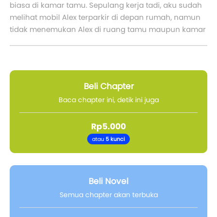
biasa di kamar tamu. Sepulang kerja tadi, aku sudah
melihat mobil Alex terparkir di depan rumah, namun
tidak menemukan Alex di ruang tamu maupun kamar
Beli Chapter
Baca chapter ini, detik ini juga
Rp5.000
atau
5 kunci
Beli Novel
Semua chapter akan terbuka