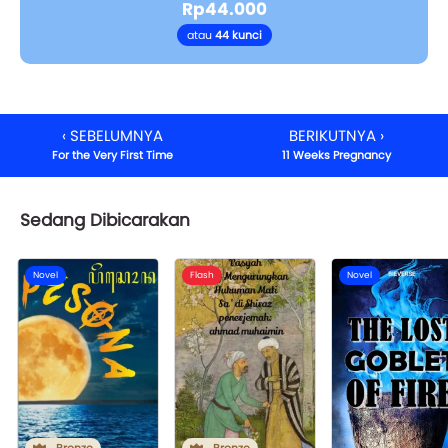
Rp44.000
atau
44 kunci
‹ SEBELUMNYA
BERIKUTNYA ›
For the Very First Time
11 Weeks Pregnancy
Sedang Dibicarakan
Novel
Flash
Novel