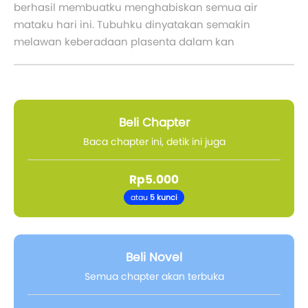
berhasil membuatku menghabiskan semua air
mataku hari ini. Tubuhku dinyatakan semakin
melawan keberadaan plasenta dalam kan
Beli Chapter
Baca chapter ini, detik ini juga
Rp5.000
atau
5 kunci
Beli Novel
Semua chapter akan terbuka