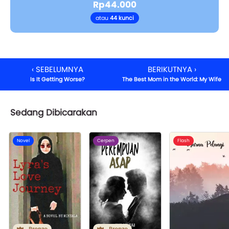
Rp44.000
atau
44 kunci
‹ SEBELUMNYA
BERIKUTNYA ›
Is It Getting Worse?
The Best Mom in the World: My Wife
Sedang Dibicarakan
Novel
Cerpen
Flash