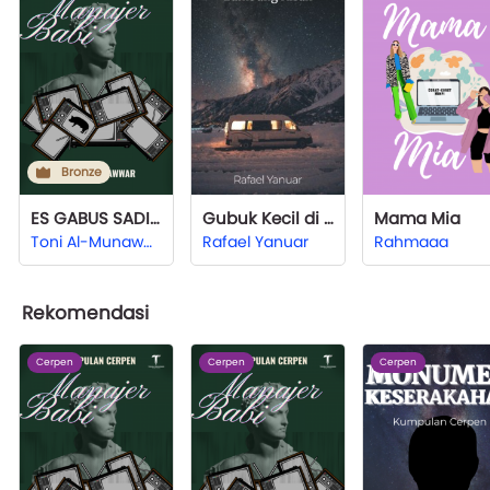
Bronze
ES GABUS SADIKIN
Gubuk Kecil di Kota Kuning
Mama Mia
Toni Al-Munawwar
Rafael Yanuar
Rahmaaa
Rekomendasi
Cerpen
Cerpen
Cerpen