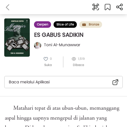
Cerpen
Slice of Life
Bronze
ES GABUS SADIKIN
Toni Al-Munawwar
0
1,519
Suka
Dibaca
Baca melalui Aplikasi
Matahari tepat di atas ubun-ubun, memanggang
aspal hingga uapnya mengepul di jalanan yang