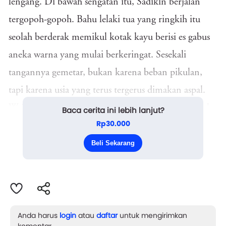
lengang. Di bawah sengatan itu, Sadikin berjalan
tergopoh-gopoh. Bahu lelaki tua yang ringkih itu
seolah berderak memikul kotak kayu berisi es gabus
aneka warna yang mulai berkeringat. Sesekali
tangannya gemetar, bukan karena beban pikulan,
tapi karena usia yang terus tergerus dimakan aspal.
Wajah Sadikin yang teduh seperti anomali di tengah
Baca cerita ini lebih lanjut?
Rp30.000
bergemingnya kota yang tak punya belas kasihan. Ia
menyusuri gang-gang sempit yang pengap sambil
Beli Sekarang
sesekali menajamkan tel...
Anda harus
login
atau
daftar
untuk mengirimkan