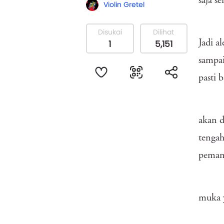
saja s
Violin Gretel
Disukai
Dilihat
1
5,151
Jadi a
sampai
pasti b
akan d
tengah
peman
muka y