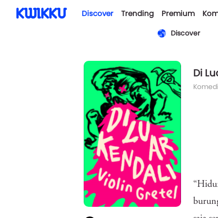
Discover
Trending
Premium
Kom
Discover
Di Lu
Komed
“Hidun
burung