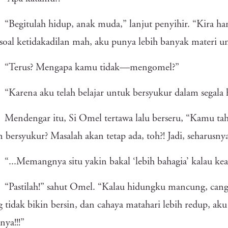
“Begitulah hidup, anak muda,” lanjut penyihir. “Kira h
soal ketidakadilan mah, aku punya lebih banyak materi 
“Terus? Mengapa kamu tidak—mengomel?”
“Karena aku telah belajar untuk bersyukur dalam segala 
Mendengar itu, Si Omel tertawa lalu berseru, “Kamu tah
 bersyukur? Masalah akan tetap ada, toh?! Jadi, seharusny
“...Memangnya situ yakin bakal ‘lebih bahagia’ kalau kead
“Pastilah!” sahut Omel. “Kalau hidungku mancung, cang
 tidak bikin bersin, dan cahaya matahari lebih redup, a
nya!!!”