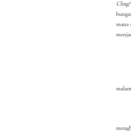
Cling
bungan
mana s
menjad
malam
menghi