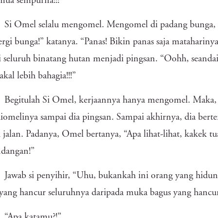
emua sempurna!!!”
Si Omel selalu mengomel. Mengomel di padang bunga, 
lergi bunga!” katanya. “Panas! Bikin panas saja mataharin
 seluruh binatang hutan menjadi pingsan. “Oohh, seandai
akal lebih bahagia!!!”
Begitulah Si Omel, kerjaannya hanya mengomel. Maka, 
iomelinya sampai dia pingsan. Sampai akhirnya, dia bert
 jalan. Padanya, Omel bertanya, “Apa lihat-lihat, kakek
dangan!”
Jawab si penyihir, “Uhu, bukankah ini orang yang hid
ang hancur seluruhnya daripada muka bagus yang hancur
“Apa katamu?!”