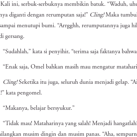
!
Kali ini, serbuk-serbuknya membikin batuk. “Waduh, uh
ya diganti dengan rerumputan saja!”
Cling!
Maka tumbuh
ampai menutupi bumi. “Arrgghh, rerumputannya juga hil
i gersang.
“Sudahlah,” kata si penyihir, “terima saja faktanya ba
“Enak saja, Omel bahkan masih mau mengatur matahari
Cling!
Seketika itu juga, seluruh dunia menjadi gelap. “A
!” kata pengomel.
“Makanya, belajar bersyukur.”
“Tidak mau! Mataharinya yang salah! Menjadi hangatlah!
langkan musim dingin dan musim panas. “Aha, sempurna!