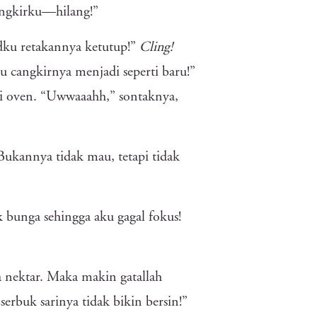
cangkirku—hilang!”
ku retakannya ketutup!”
Cling!
cangkirnya menjadi seperti baru!”
ari oven. “Uwwaaahh,” sontaknya,
Bukannya tidak mau, tetapi tidak
 bunga sehingga aku gagal fokus!
a nektar. Maka makin gatallah
erbuk sarinya tidak bikin bersin!”