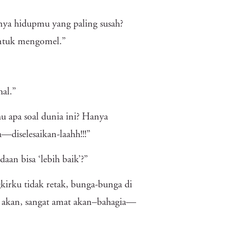
anya hidupmu yang paling susah?
untuk mengomel.”
hal.”
u apa soal dunia ini? Hanya
a—diselesaikan-laahh!!!”
aan bisa ‘lebih baik’?”
kirku tidak retak, bunga-bunga di
ku akan, sangat amat akan–bahagia—