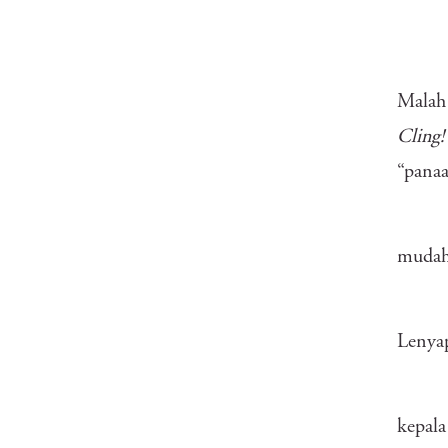
Malah 
Cling
“panaas
mudah
Lenyap
kepala