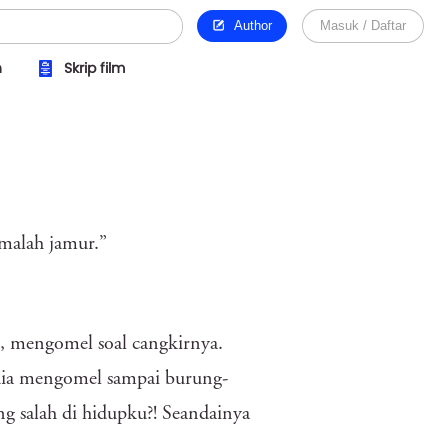
Author
Masuk / Daftar
n
Skrip film
malah jamur.”
 mengomel soal cangkirnya.
 dia mengomel sampai burung-
ng salah di hidupku?! Seandainya