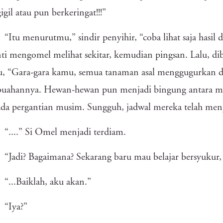
gil atau pun berkeringat!!!”
“Itu menurutmu,” sindir penyihir, “coba lihat saja hasi
ti mengomel melihat sekitar, kemudian pingsan. Lalu, di
ru, “Gara-gara kamu, semua tanaman asal menggugurkan
uahannya. Hewan-hewan pun menjadi bingung antara mau
ada pergantian musim. Sungguh, jadwal mereka telah menja
“....” Si Omel menjadi terdiam.
“Jadi? Bagaimana? Sekarang baru mau belajar bersyukur,
“...Baiklah, aku akan.”
“Iya?”