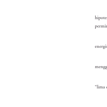
hipot
permin
energi
mengge
“lima 