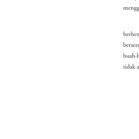
menggi
berhen
berse
buah-b
tidak 