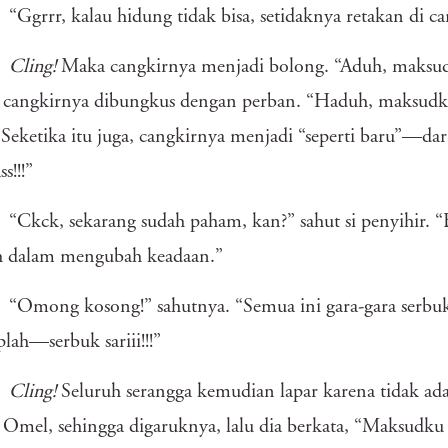
“Ggrrr, kalau hidung tidak bisa, setidaknya retakan di 
Cling!
Maka cangkirnya menjadi bolong. “Aduh, maksud
cangkirnya dibungkus dengan perban. “Haduh, maksudku 
!
Seketika itu juga, cangkirnya menjadi “seperti baru”—d
s!!!”
“Ckck, sekarang sudah paham, kan?” sahut si penyihir. “
 dalam mengubah keadaan.”
“Omong kosong!” sahutnya. “Semua ini gara-gara serbuk
lah—serbuk sariii!!!”
Cling!
Seluruh serangga kemudian lapar karena tidak ad
 Omel, sehingga digaruknya, lalu dia berkata, “Maksudku s