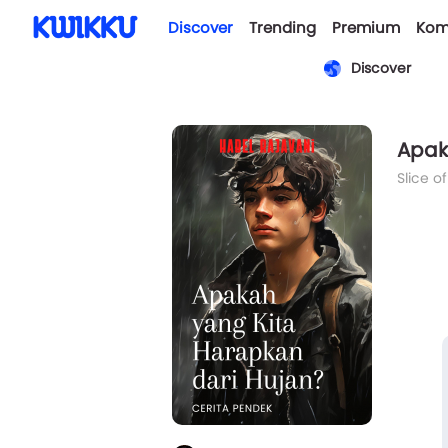
Discover
Trending
Premium
Kom
Discover
Apak
Slice of
sama s
gemuru