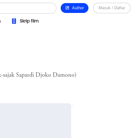
Author
Masuk / Daftar
n
Skrip film
jak-sajak Sapardi Djoko Damono)
etelah seminar itu selesai. Saya
dang lebat dengan suaranya
an mata tua di balik kacamatanya.