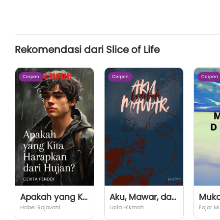
Rekomendasi dari Slice of Life
Cerpen
Cerpen
Cerpen
Apakah yang Kita Harapkan dari Hujan?
Aku, Mawar, dan Bedebah
Muka
Habel Rajavani
Laila Hikmah
Fajar M