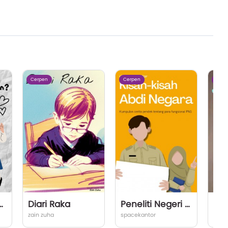
Cerpen
Cerpen
Cerp
an Teman?
Diari Raka
Peneliti Negeri Sipil
zain zuha
spacekantor
Gia 