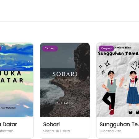
Cerpen
Cerpen
 Datar
Sobari
Sungguh
uharram
Soerja HR Hezra
Glorizna Riza