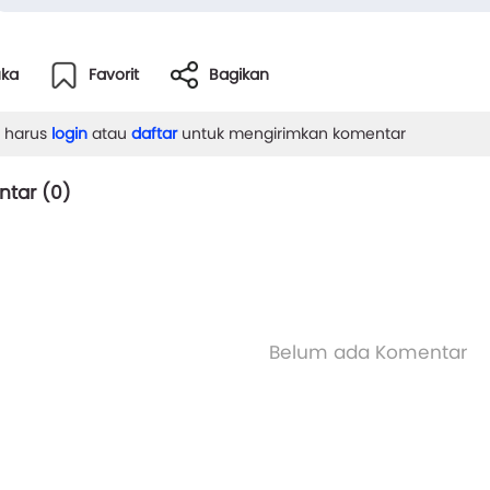
tahu dia melihat ke mataku. Siapa tahu dari ta...
uka
Favorit
Bagikan
 harus
login
atau
daftar
untuk mengirimkan komentar
tar (
0
)
Belum ada Komentar