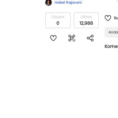
Siapa 
Habel Rajavani
Disukai
Dilihat
S
0
12,988
Anda
Komen