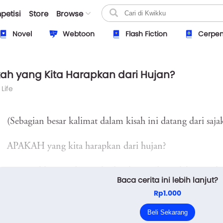
petisi
Store
Browse
Novel
Webtoon
Flash Fiction
Cerpe
ah yang Kita Harapkan dari Hujan?
 Life
(Sebagian besar kalimat dalam kisah ini datang dari sa
APAKAH yang kita harapkan dari hujan?
Saya melihatnya dari jauh, dari luar gedung, lalu masuk s
Baca cerita ini lebih lanjut?
ekali tak berani mendekatinya. Baju saya basah. Hujan se
Rp1.000
h. Saya tak bisa menghindari tempias. Saya memperhatik
Beli Sekarang