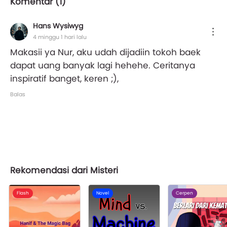
Komentar (
1
)
Hans Wysiwyg
4 minggu 1 hari lalu
Makasii ya Nur, aku udah dijadiin tokoh baek
dapat uang banyak lagi hehehe. Ceritanya
inspiratif banget, keren ;),
Balas
Rekomendasi dari Misteri
Flash
Novel
Cerpen