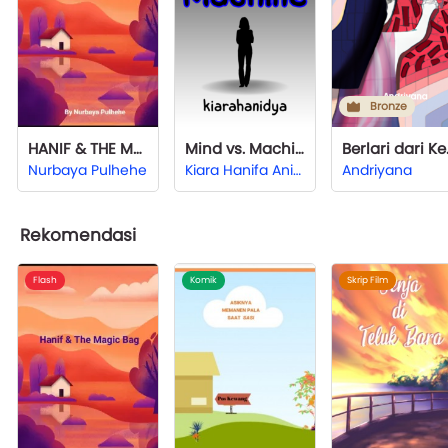
Bronze
HANIF & THE MAGIC BAG
Mind vs. Machine
Berl
Nurbaya Pulhehe
Kiara Hanifa Anindya
Andriyana
Rekomendasi
Flash
Komik
Skrip Film