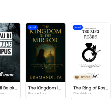
Novel
Novel
Bronze
Danau di Belakang Kampus
The Kingdom in the Mirror
The Ring of Roses
nomo
Bramanditya
Dhea Meliani