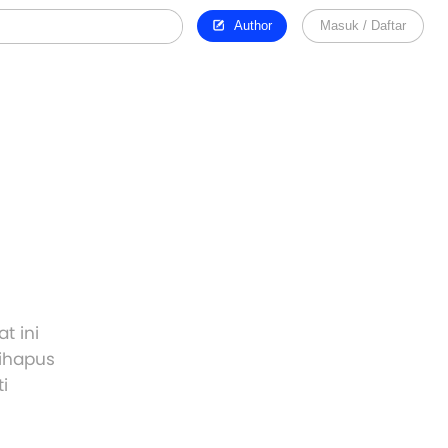
Author
Masuk / Daftar
t ini
dihapus
i