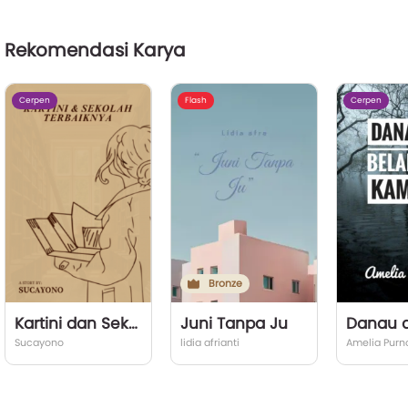
Rekomendasi Karya
Cerpen
Flash
Cerpen
Bronze
Kartini dan Sekolah Terbaiknya
Juni Tanpa Ju
Sucayono
lidia afrianti
Amelia Pur