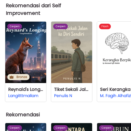
Rekomendasi dari Self
Improvement
Cerpen
Cerpen
Flash
Bronze
Reynald's Longing
Tiket Sekali Jalan ke Diri Sendiri
Langitttmallam
Penulis N
M. Fagih Alhafi
Rekomendasi
Cerpen
Cerpen
Cerpen