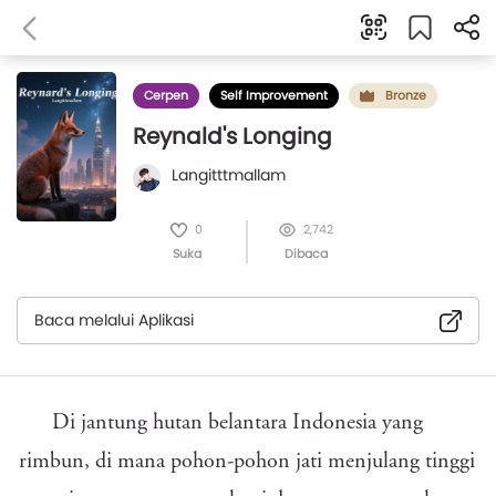
Cerpen
Self Improvement
Bronze
Reynald's Longing
Langitttmallam
0
2,742
Suka
Dibaca
Baca melalui Aplikasi
Di jantung hutan belantara Indonesia yang
rimbun, di mana pohon-pohon jati menjulang tinggi