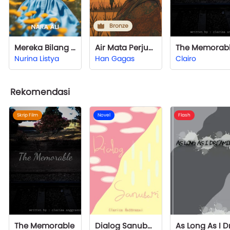
Bronze
Mereka Bilang Saya Mandul
Air Mata Perjuangan Emak
The Memorab
Nurina Listya
Han Gagas
Clairo
Rekomendasi
Skrip Film
Novel
Flash
The Memorable
Dialog Sanubari