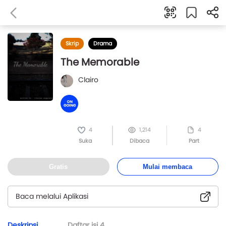
Skrip
Drama
The Memorable
Clairo
4
1,214
4
Suka
Dibaca
Part
Gratis
Mulai membaca
Baca melalui Aplikasi
Deskripsi
Daftar isi
4