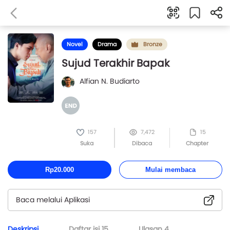
Novel
Drama
Bronze
Sujud Terakhir Bapak
Alfian N. Budiarto
157
7,472
15
Suka
Dibaca
Chapter
Rp20.000
Mulai membaca
Baca melalui Aplikasi
Deskripsi
Daftar isi
15
Ulasan
4