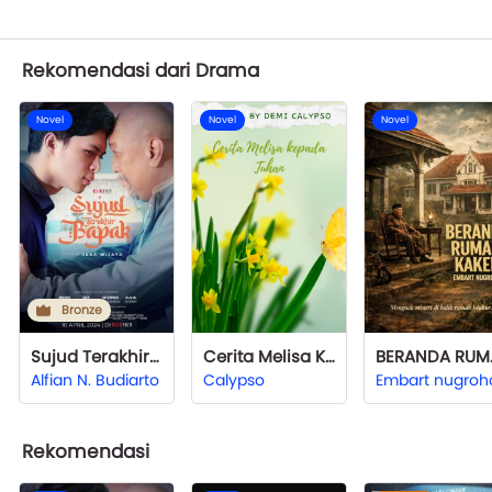
Rekomendasi dari Drama
Novel
Novel
Novel
Bronze
Sujud Terakhir Bapak
Cerita Melisa Kepada Tuhan
BERA
Alfian N. Budiarto
Calypso
Embart nugroh
Rekomendasi