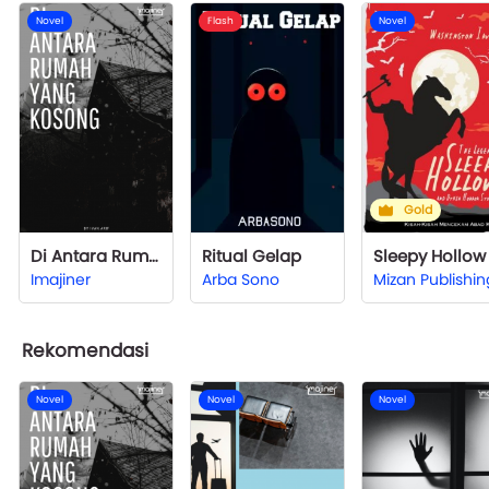
Novel
Flash
Novel
Gold
Di Antara Rumah yang Kosong
Ritual Gelap
Imajiner
Arba Sono
Mizan Publishin
Rekomendasi
Novel
Novel
Novel