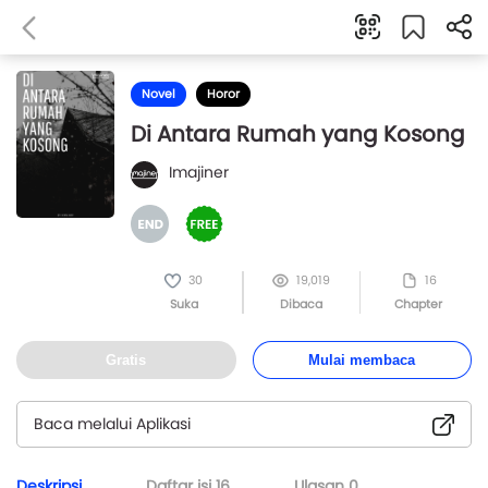
Novel
Horor
Di Antara Rumah yang Kosong
Imajiner
30
19,019
16
Suka
Dibaca
Chapter
Gratis
Mulai membaca
Baca melalui Aplikasi
Deskripsi
Daftar isi
16
Ulasan
0