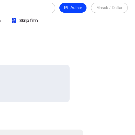
Author
Masuk / Daftar
n
Skrip film
butan Ari si-ma-tu-pang, alias
er
anjelo
.
angganku, yang kebanyak...