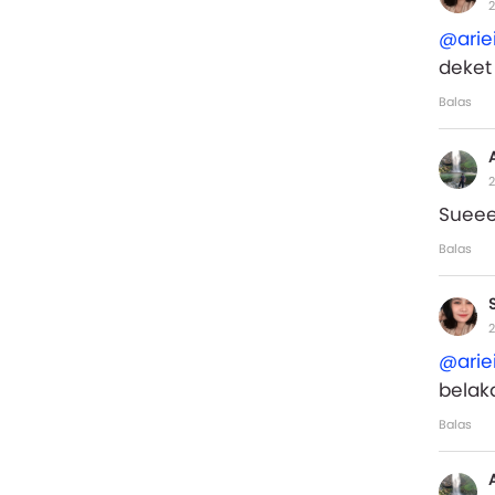
2
@arie
deket
Balas
2
Sueee
Balas
2
@arie
bela
Balas