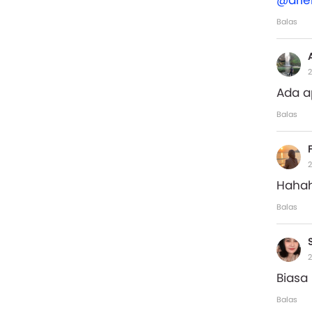
@arie
Balas
2
Ada ap
Balas
2
Haha
Balas
2
Biasa
Balas