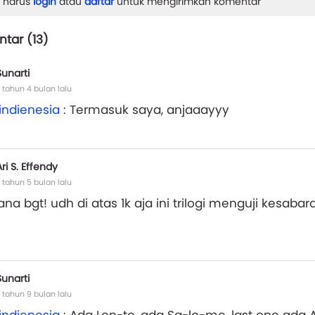
 harus
login
atau
daftar
untuk mengirimkan komentar
tar (
13
)
Sunarti
 tahun 4 bulan lalu
indienesia
: Termasuk saya, anjaaayyy
Ari S. Effendy
 tahun 5 bulan lalu
na bgt! udh di atas 1k aja ini trilogi menguji kesaba
Sunarti
 tahun 9 bulan lalu