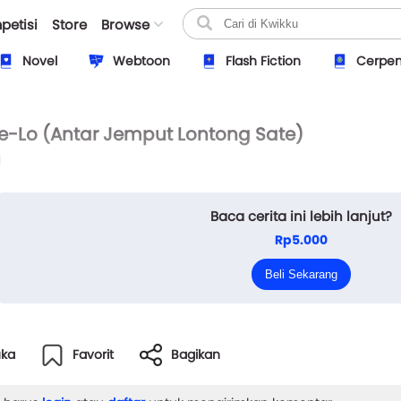
petisi
Store
Browse
Novel
Webtoon
Flash Fiction
Cerpe
e-Lo (Antar Jemput Lontong Sate)
i
Baca cerita ini lebih lanjut?
Halo. Namaku Ari, mereka sering memanggilku dengan se
Rp5.000
malam tunggu panggilan. Karena Aku adalah seorang driv
Beli Sekarang
Ya, aku dengan setia menunggu panggilan dari para pel
uka
Favorit
Bagikan