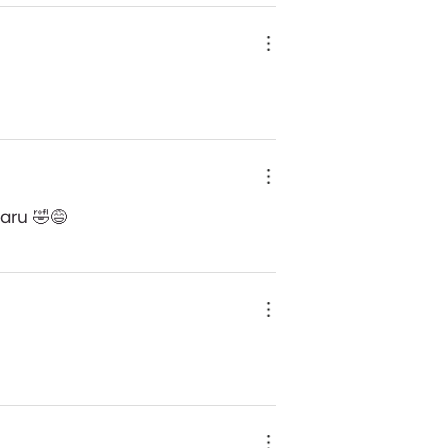
aru 🤣😅