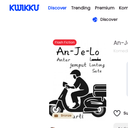
Discover
Trending
Premium
Kom
Discover
An-J
Flash Fiction
Komed
siang 
S
Bronze