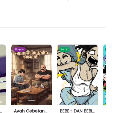
Cerpen
Komik
Komi
(PENSIL / INDO)
Ayah Gebetanku Seram
BEBEH DAN BEBIH (Lika-liku laki bini)