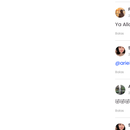
2
Ya Al
Balas
2
@arie
Balas
2
🤣🤣
Balas