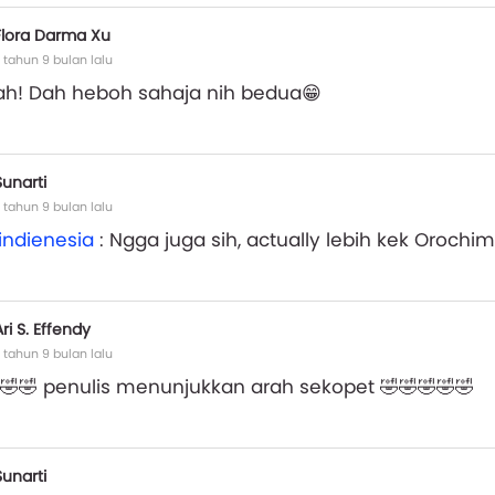
Flora Darma Xu
 tahun 9 bulan lalu
lah! Dah heboh sahaja nih bedua😁
Sunarti
 tahun 9 bulan lalu
indienesia
: Ngga juga sih, actually lebih kek Orochim
Ari S. Effendy
 tahun 9 bulan lalu
🤣🤣 penulis menunjukkan arah sekopet 🤣🤣🤣🤣🤣
Sunarti