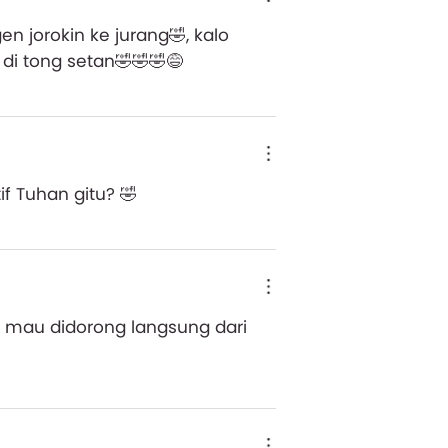
n jorokin ke jurang🤣, kalo
di tong setan🤣🤣🤣😅
f Tuhan gitu? 🤣
 mau didorong langsung dari