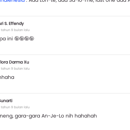
indienesia
: Ada Lon-te, ada Sa-lo-me, last one ada 
Ari S. Effendy
 tahun 9 bulan lalu
a ini 🤪🤪🤪🤪
Flora Darma Xu
 tahun 9 bulan lalu
hhaha
Sunarti
 tahun 9 bulan lalu
 neng, gara-gara An-Je-Lo nih hahahah