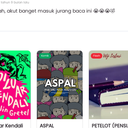
 tahun 9 bulan lalu
lah, akut banget masuk jurang baca ini 😭😭😭🤣
Komik
Flash
ar Kendali
ASPAL
PETELOT 