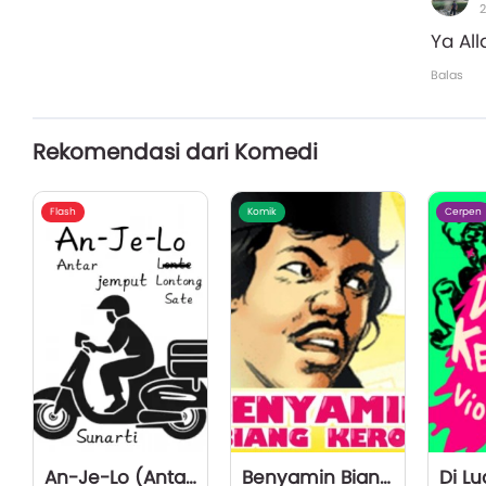
2
Ya Al
Balas
Rekomendasi dari Komedi
Flash
Komik
Cerpen
An-Je-Lo (Antar Jemput Lontong Sate)
Benyamin Biang Kerok
Di Lu