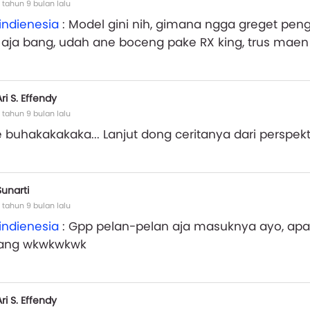
 tahun 9 bulan lalu
indienesia
: Model gini nih, gimana ngga greget penge
 aja bang, udah ane boceng pake RX king, trus maen 
Ari S. Effendy
 tahun 9 bulan lalu
 buhakakakaka... Lanjut dong ceritanya dari perspekti
Sunarti
 tahun 9 bulan lalu
indienesia
: Gpp pelan-pelan aja masuknya ayo, apa
kang wkwkwkwk
Ari S. Effendy