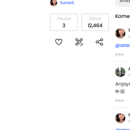
Anda
Sunarti
Komen
Disukai
Dilihat
3
12,464
2
@arie
Balas
2
Anjaya
🤟🏼
Balas
2