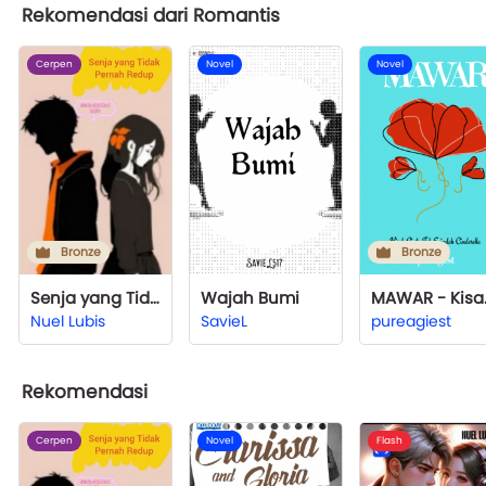
Rekomendasi dari Romantis
Cerpen
Novel
Novel
Bronze
Bronze
Senja yang Tidak Pernah Redup
Wajah Bumi
MAWAR - K
Nuel Lubis
SavieL
pureagiest
Rekomendasi
Cerpen
Novel
Flash