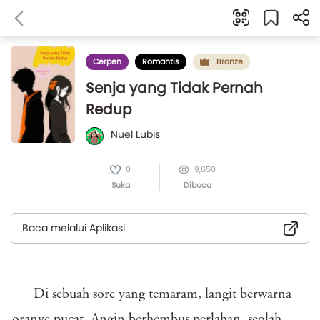
Cerpen
Romantis
Bronze
Senja yang Tidak Pernah
Redup
Nuel Lubis
0
9,650
Suka
Dibaca
Baca melalui Aplikasi
Di sebuah sore yang temaram, langit berwarna
oranye pucat. Angin berhembus perlahan, seolah