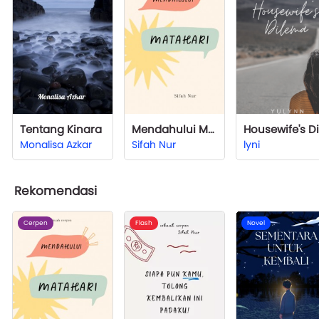
Tentang Kinara
Mendahului Matahari
Monalisa Azkar
Sifah Nur
lyni
Rekomendasi
Cerpen
Flash
Novel