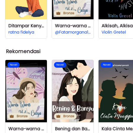
Bronze
Ditampar Kenyataan
Warna-warna Hidup Casya
Alk
ratna fidelya
@Fatamorgana16
Violin Gretel
Rekomendasi
Novel
Novel
Novel
Bronze
Bronze
Warna-warna Hidup Casya
Bening dan Banyu
Kala