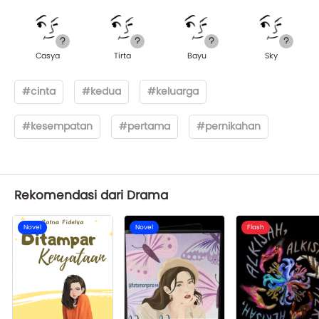
Casya
Tirta
Bayu
Sky
#cinta
#kedua
#keluarga
#kesempatan
#pertama
#pernikahan
Rekomendasi dari Drama
Novel
Novel
Flash