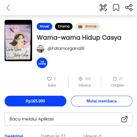
Novel
Drama
Bronze
Warna-warna Hidup Casya
@Fatamorgana16
0
342
27
Suka
Dibaca
Chapter
Rp165.000
Mulai membaca
Baca melalui Aplikasi
Deskripsi
Daftar isi
27
Ulasan
0