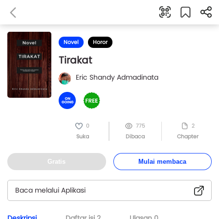
Novel
Horor
Tirakat
Eric Shandy Admadinata
0
775
2
Suka
Dibaca
Chapter
Gratis
Mulai membaca
Baca melalui Aplikasi
Deskripsi
Daftar isi
2
Ulasan
0