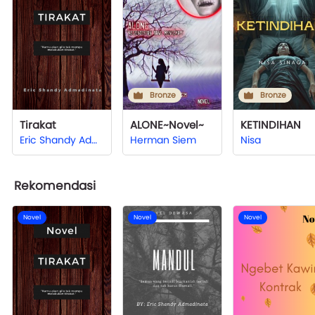
Bronze
Bronze
Tirakat
ALONE~Novel~
KETINDIHAN
Eric Shandy Admadinata
Herman Siem
Nisa
Rekomendasi
Novel
Novel
Novel