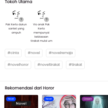
Tokoh Utama
Pak Kerto dukun
Vio anak Pak
santet yang
Kerto
ampuh
mempunyai
kebiasaan
tirakat mulai um
#cinta
#novel
#novelremaja
#novelhoror
#noveltirakat
#tirakat
Rekomendasi dari Horor
Novel
Novel
Cerpen