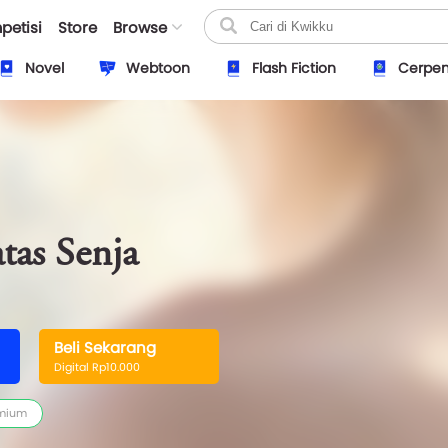
petisi
Store
Browse
Novel
Webtoon
Flash Fiction
Cerpe
tas Senja
Beli Sekarang
Digital Rp10.000
mium