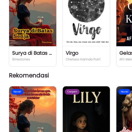
Surya di Batas Senja
Virgo
Gela
9inestories
Chelsea Harinda Putri
Afri Me
Rekomendasi
Novel
Cerpen
Novel