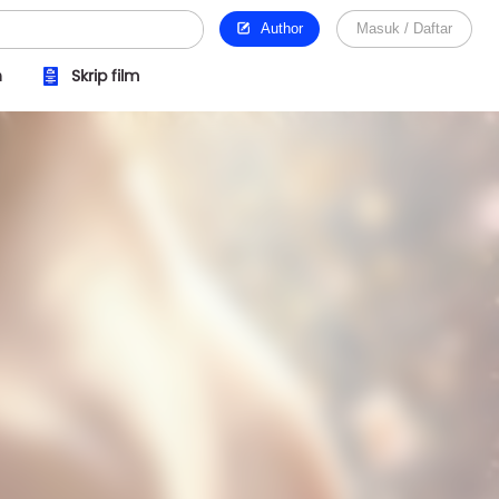
Author
Masuk / Daftar
n
Skrip film