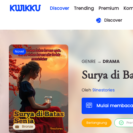
Discover
Trending
Premium
Kom
Discover
Novel
GENRE →
DRAMA
Surya di Ba
Oleh
9inestories
Mulai membaca
Berlangsung
Pre
Bronze