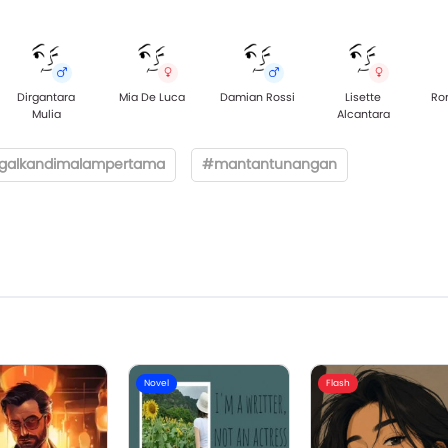
Dirgantara
Mia De Luca
Damian Rossi
Lisette
Ro
Mulia
Alcantara
ggalkandimalampertama
#mantantunangan
Novel
Flash