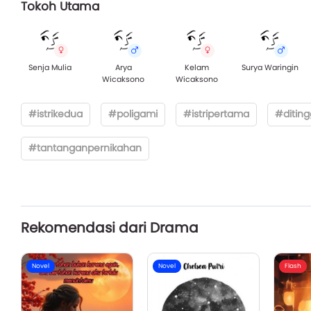
Tokoh Utama
Senja Mulia
Arya
Kelam
Surya Waringin
Wicaksono
Wicaksono
#istrikedua
#poligami
#istripertama
#ditin
#tantanganpernikahan
Rekomendasi dari Drama
Novel
Novel
Flash