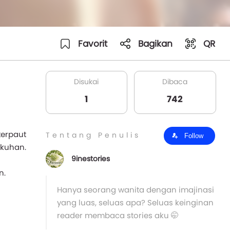
Favorit
Bagikan
QR
Disukai
Dibaca
1
742
terpaut
Tentang Penulis
Follow
gkuhan.
9inestories
n.
Hanya seorang wanita dengan imajinasi
yang luas, seluas apa? Seluas keinginan
reader membaca stories aku 🤭