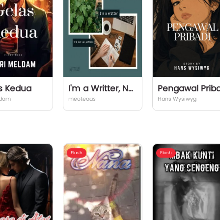
s Kedua
I'm a Writter, Not an Actress
ldam
meoteaas
Hans Wysiwyg
Flash
Flash