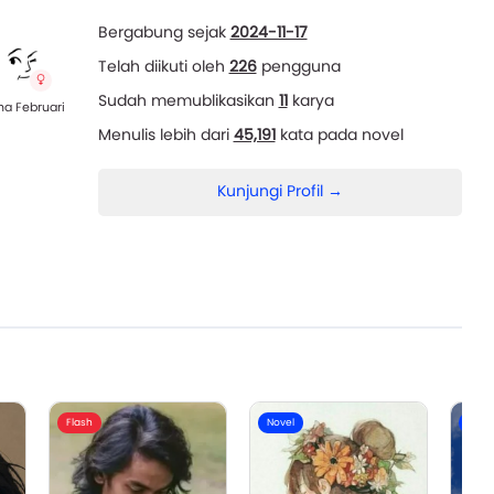
Bergabung sejak
2024-11-17
Telah diikuti oleh
226
pengguna
Sudah memublikasikan
11
karya
na Februari
Menulis lebih dari
45,191
kata pada novel
Kunjungi Profil →
Flash
Novel
Nove