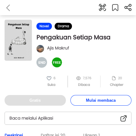
Novel
Drama
Pengakuan Setiap Masa
Ajis Makruf
6
7,576
20
Suka
Dibaca
Chapter
Gratis
Mulai membaca
Baca melalui Aplikasi
Deskripsi
Daftar isi
20
Ulasan
1