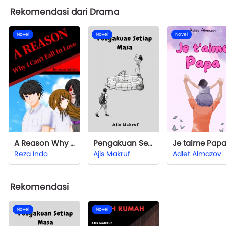
Rekomendasi dari Drama
Novel
Novel
Novel
A Reason Why I Can't Fall In Love
Pengakuan Setiap Masa
Je taime Pap
Reza Indo
Ajis Makruf
Adlet Almazov
Rekomendasi
Novel
Novel