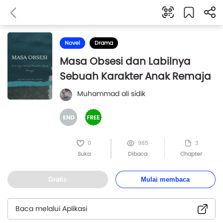
Novel
Drama
Masa Obsesi dan Labilnya
Sebuah Karakter Anak Remaja
Muhammad ali sidik
0
985
3
Suka
Dibaca
Chapter
Gratis
Mulai membaca
Baca melalui Aplikasi