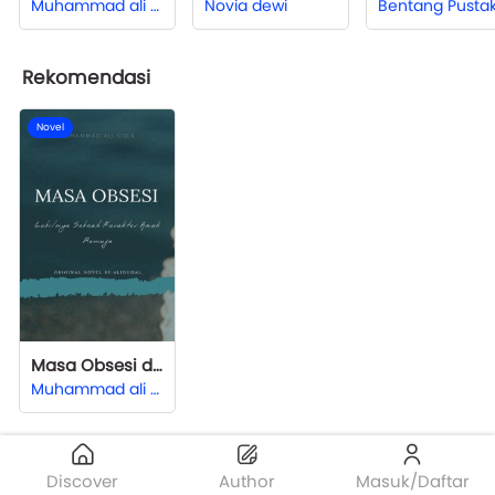
Muhammad ali sidik
Novia dewi
Bentang Pusta
Rekomendasi
Novel
Masa Obsesi dan Labilnya Sebuah Karakter Anak Remaja
Muhammad ali sidik
Discover
Author
Masuk/Daftar