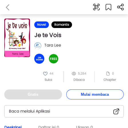
Novel
Romantis
Je te Vois
Tara Lee
44
5,284
0
Suka
Dibaca
Chapter
Gratis
Mulai membaca
Baca melalui Aplikasi
Deskripsi
Daftar isi
0
Ulasan
0