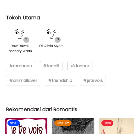
Tokoh Utama
Dow Dowell
Oi Olivia Myers
Zachary Watts
#romance
#teenlit
#dancer
#animallover
#friendship
#jetevois
Rekomendasi dari Romantis
Novel
Skrip Film
Flash