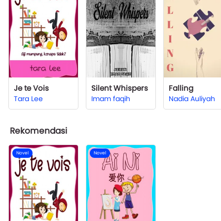
Je te Vois
Silent Whispers
Falling
Tara Lee
Imam faqih
Nadia Auliyah
Rekomendasi
Novel
Novel