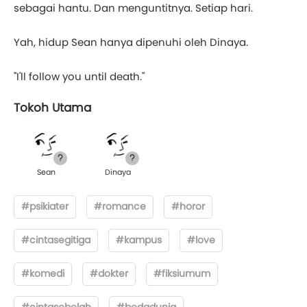
sebagai hantu. Dan menguntitnya. Setiap hari.
Yah, hidup Sean hanya dipenuhi oleh Dinaya.
"I'll follow you until death."
Tokoh Utama
Sean
Dinaya
#psikiater
#romance
#horor
#cintasegitiga
#kampus
#love
#komedi
#dokter
#fiksiumum
#cintasebelah
#bedadunia