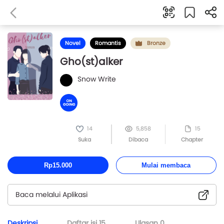
Novel
Romantis
Bronze
Gho(st)alker
Snow Write
14
5,858
15
Suka
Dibaca
Chapter
Rp15.000
Mulai membaca
Baca melalui Aplikasi
Deskripsi
Daftar isi
15
Ulasan
0