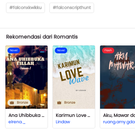
#falconxkwikku
#falconscripthunt
Rekomendasi dari Romantis
Novel
Novel
Flash
Bronze
Bronze
Ana Uhibbuka Fillah season 1 [TELAH TERBIT]
Karimun Love Wave
elrena._
Lindaw
ruang.amy.gda