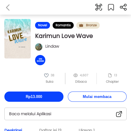
Novel
Romantis
Bronze
Karimun Love Wave
Lindaw
38
4,607
13
Suka
Dibaca
Chapter
Rp13.000
Mulai membaca
Baca melalui Aplikasi
Deskripsi
Daftar isi
13
Ulasan
1