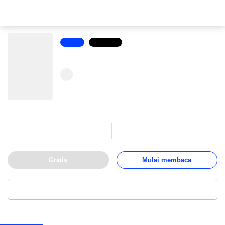
Novel
Romantis
Buah Dari Luka
Linda Er
67
3,330
45
Suka
Dibaca
Chapter
Gratis
Mulai membaca
Baca melalui Aplikasi
Deskripsi
Daftar isi
45
Ulasan
1