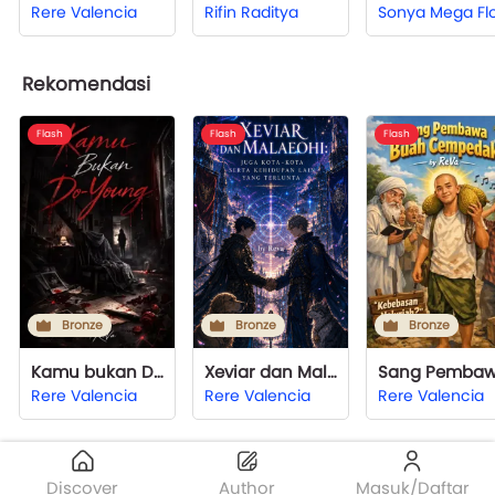
Rere Valencia
Rifin Raditya
Rekomendasi
Flash
Flash
Flash
Bronze
Bronze
Bronze
Kamu bukan Do-Young
Xeviar dan Malaeohi: Juga Kota-Kota Serta Kehidupan Lain Yang Terlunta
Rere Valencia
Rere Valencia
Rere Valencia
Discover
Author
Masuk/Daftar