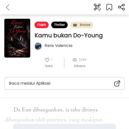
Flash
Thriller
Bronze
Kamu bukan Do-Young
Rere Valencia
1
2,199
Suka
Dibaca
Baca melalui Aplikasi
Da Eun dibangunkan, ia tahu dirinya
dibangunkan oleh putrinya, yang meskipun