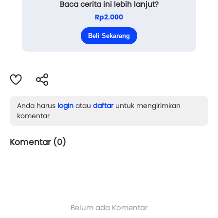
pengangguran dan nampaknya masa depannya
Baca cerita ini lebih lanjut?
Rp2.000
hanya bisa jadi ibu rumah tangga biasa-biasa saja,
amat Da Eun sayangi. Da Eun pun tertidur sampai
Beli Sekarang
pagi. Namun, ...
Anda harus
login
atau
daftar
untuk mengirimkan
komentar
Komentar (
0
)
Belum ada Komentar