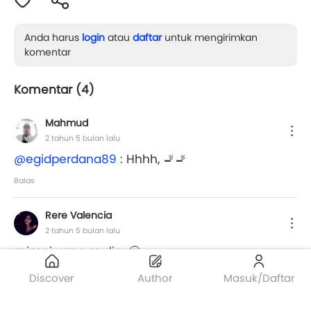
Anda harus
login
atau
daftar
untuk mengirimkan
komentar
Komentar (
4
)
Mahmud
2 tahun 5 bulan lalu
@egidperdana89
: Hhhh, 🚬🚬
Balas
Rere Valencia
2 tahun 5 bulan lalu
mimpi yang mulia. 🤗
Balas
Discover
Author
Masuk/Daftar
Mahmud