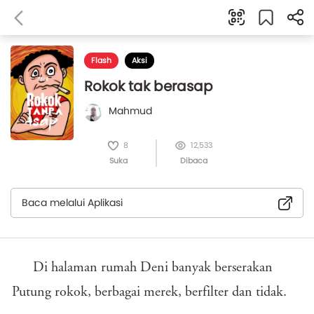
Flash
Aksi
Rokok tak berasap
Mahmud
8
12,533
Suka
Dibaca
Baca melalui Aplikasi
Di halaman rumah Deni banyak berserakan
Putung rokok, berbagai merek, berfilter dan tidak.