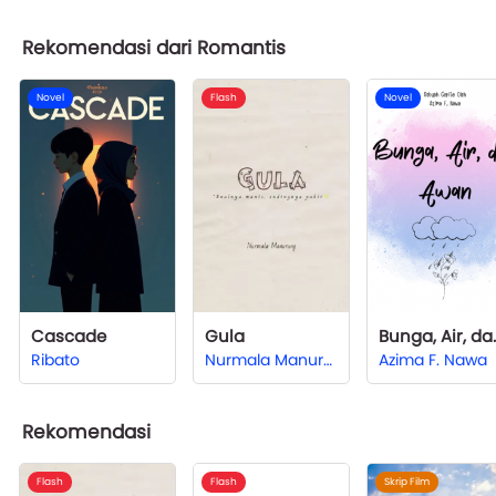
Rekomendasi dari Romantis
Novel
Flash
Novel
Cascade
Gula
Bunga,
Ribato
Nurmala Manurung
Azima F. Nawa
Rekomendasi
Flash
Flash
Skrip Film