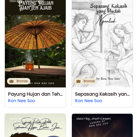
class='bg_short'>Cerpen
class='bg_short'>Cerpen
Bronze
Bronze
Payung Hujan dan Teh Ajaib
Sepasang Kekasih yang Mudah Mengantuk
Ron Nee Soo
Ron Nee Soo
class='bg_short'>Cerpen
class='bg_short'>Cerpen