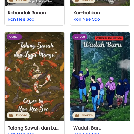
Bronze
Bronze
Kehendak Ronan
Kembalikan
Ron Nee Soo
Ron Nee Soo
Cerpen
Cerpen
Bronze
Bronze
Talang Sawah dan Lagu Mangu
Wadah Baru