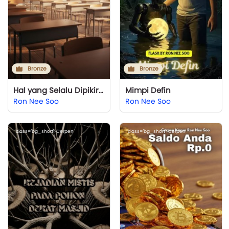
Bronze
Bronze
Hal yang Selalu Dipikirkan Siswa adalah Pulang
Mimpi Defin
Ron Nee Soo
Ron Nee Soo
class='bg_short'>Cerpen
class='bg_short'>Cerpen