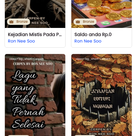
Bronze
Bronze
Kejadian Mistis Pada Pohon Dekat Masjid
Saldo anda Rp.0
Ron Nee Soo
Ron Nee Soo
class='bg_short'>Cerpen
class='bg_short'>Cerpen