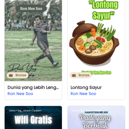
Bronze
Bronze
Dunia yang Lebih Lengkap
Lontong Sayur
Ron Nee Soo
Ron Nee Soo
class='bg_short'>Cerpen
class='bg_flash'>Flash