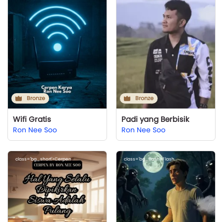
Bronze
Bronze
Wifi Gratis
Padi yang Berbisik
Ron Nee Soo
Ron Nee Soo
class='bg_short'>Cerpen
class='bg_flash'>Flash