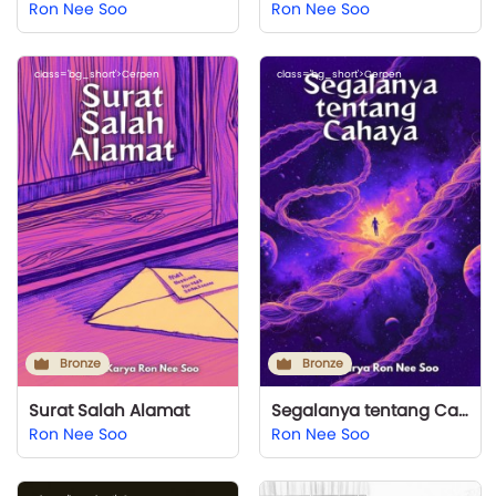
Ron Nee Soo
Ron Nee Soo
class='bg_short'>Cerpen
class='bg_short'>Cerpen
Bronze
Bronze
Surat Salah Alamat
Segalanya tentang Cahaya
Ron Nee Soo
Ron Nee Soo