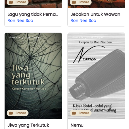
Bronze
Bronze
Lagu yang tidak Pernah Selesai
Jebakan Untuk Wawan
Ron Nee Soo
Ron Nee Soo
class='bg_short'>Cerpen
class='bg_short'>Cerpen
Bronze
Bronze
Jiwa yang Terkutuk
Nemu