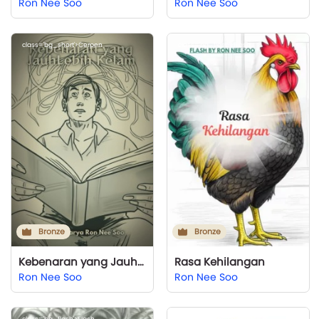
Ron Nee Soo
Ron Nee Soo
class='bg_short'>Cerpen
class='bg_flash'>Flash
Bronze
Bronze
Kebenaran yang Jauh Lebih Kelam
Rasa Kehilangan
Ron Nee Soo
Ron Nee Soo
class='bg_flash'>Flash
class='bg_flash'>Flash