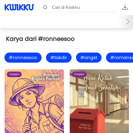
Karya dari #ronneesoo
#ronneesoo
#takdir
#angst
#romans
Cerpen
Cerpen