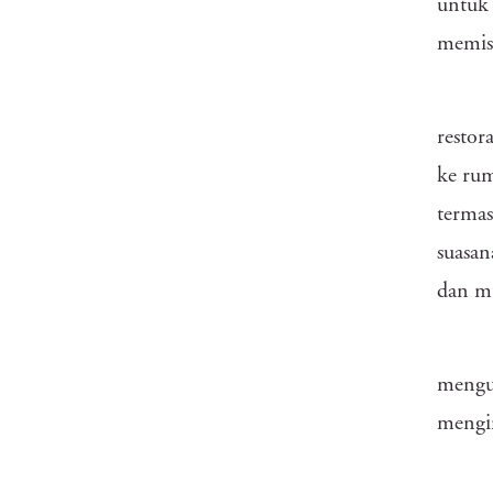
untuk 
memis
restor
ke rum
termas
suasan
dan mu
mengun
mengir