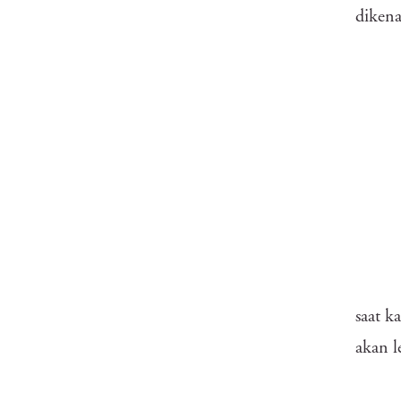
diken
saat k
akan l