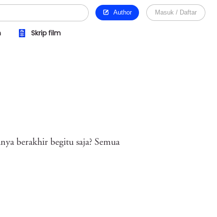
Author
Masuk / Daftar
n
Skrip film
uanya berakhir begitu saja? Semua