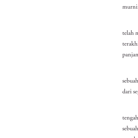
murnin
telah 
terakh
panja
sebuah
dari s
tengah
sebuah