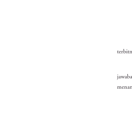
terbit
jawaba
menant