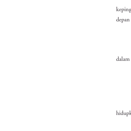
kepin
depan
dalam
hidup