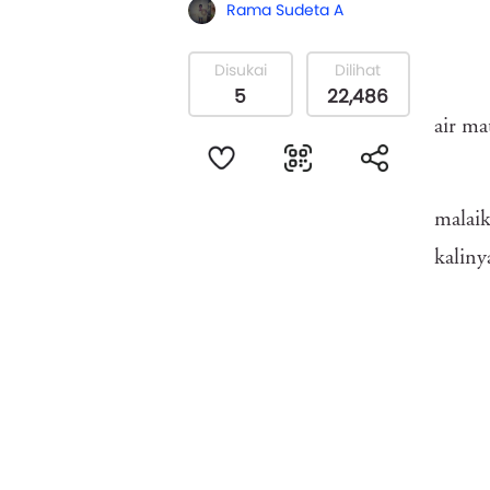
Rama Sudeta A
Disukai
Dilihat
5
22,486
air ma
malaik
kaliny