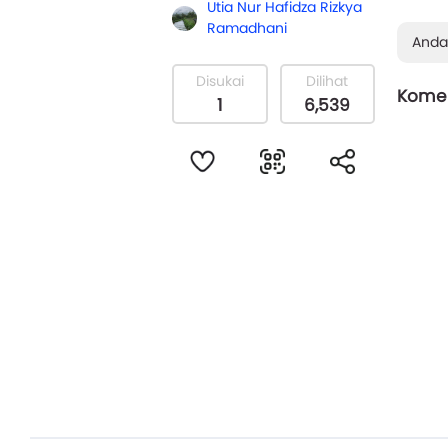
Utia Nur Hafidza Rizkya
Ramadhani
Anda
Disukai
Dilihat
Komen
1
6,539