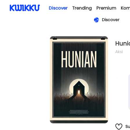
Discover
Trending
Premium
Kom
Discover
Huni
Aksi
duduk 
jalana
menggi
kali i
S