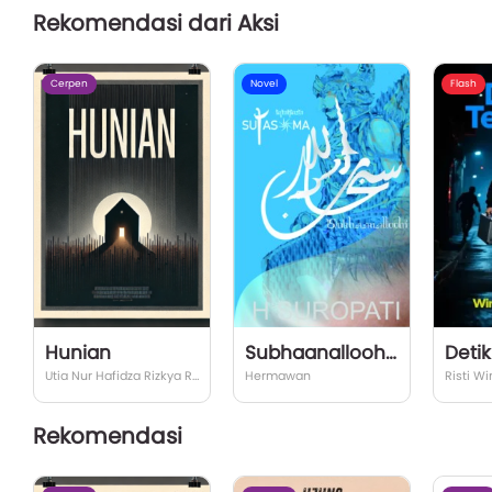
Rekomendasi dari Aksi
Cerpen
Novel
Flash
Hunian
Subhaanalloohi (Sutasoma)
Detik
Utia Nur Hafidza Rizkya Ramadhani
Hermawan
Risti W
Rekomendasi