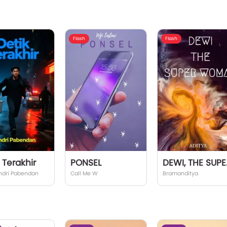
Flash
Flash
 Terakhir
PONSEL
DEWI,
indri Pabendan
Call Me W
Bramanditya