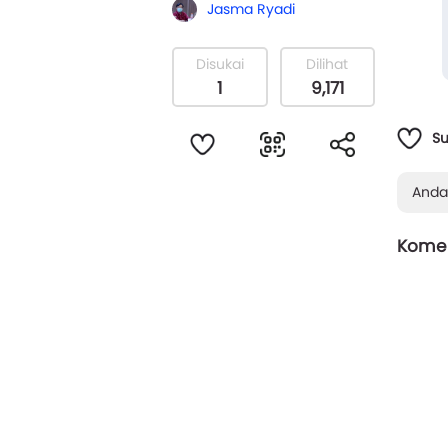
Jasma Ryadi
Disukai
Dilihat
Khayal
1
9,171
S
Anda
Komen