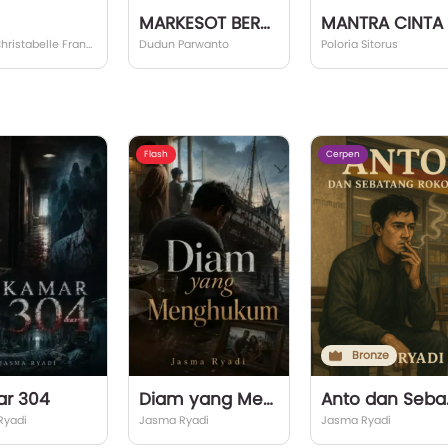
MARKESOT BERKOTBAH
M
Quinn Christabelle Franklin
Dudun Parwanto
Poloria Sitorus
Flash
Cerpen
Bronze
r 304
Diam yang Menghukum
Anto 
Ryadi
Jasma Ryadi
Jasma Ryadi