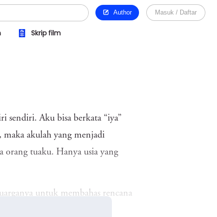
Author
Masuk / Daftar
n
Skrip film
i sendiri. Aku bisa berkata “iya”
u, maka akulah yang menjadi
ta orang tuaku. Hanya usia yang
luarganya untuk membahas rencana
” ucap ibuku penuh penekanan.