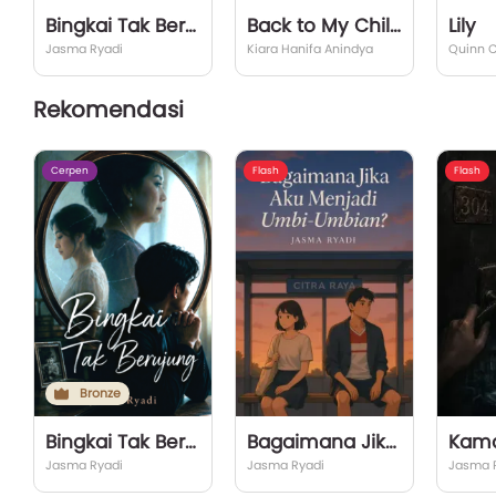
Bingkai Tak Berujung
Back to My Childhood
Lily
Jasma Ryadi
Kiara Hanifa Anindya
Rekomendasi
Cerpen
Flash
Flash
Bronze
Bingkai Tak Berujung
Bagaimana Jika Aku Menjadi Umbi-Umbian?
Kama
Jasma Ryadi
Jasma Ryadi
Jasma 