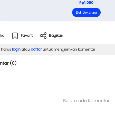
Rp1.000
Menikah. Ibu merencanakan pernikahanku tanpa aba-ab
Beli Sekarang
anku saja bahkan belum menyent...
uka
Favorit
Bagikan
 harus
login
atau
daftar
untuk mengirimkan komentar
tar (
0
)
Belum ada Komentar