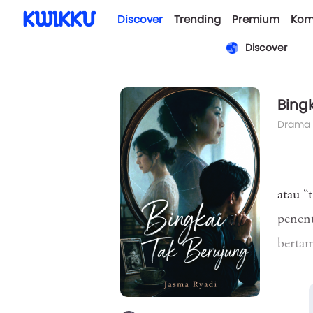
Discover
Trending
Premium
Kom
Discover
Bing
Drama
atau “
penent
bertam
pernik