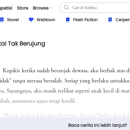
petisi
Store
Browse
Novel
Webtoon
Flash Fiction
Cerpe
kai Tak Berujung
Kupikir ketika sudah beranjak dewasa, aku berhak atas dir
tidak” tanpa merasa bersalah. Setiap yang berlaku untukk
u. Sayangnya, aku masih terlihat seperti anak kecil di ma
bah, sementara suara tetap kerdil.
“Besok malam kita akan bertemu dengan Nadya dan ke
Baca cerita ini lebih lanjut?
ahanmu. Ibu harap kamu mempersiapkan diri untuk itu,