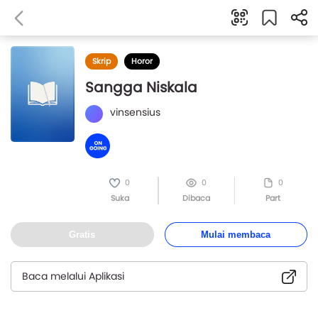
Skrip
Horor
Sangga Niskala
vinsensius
0
0
0
Suka
Dibaca
Part
Gratis
Mulai membaca
Baca melalui Aplikasi