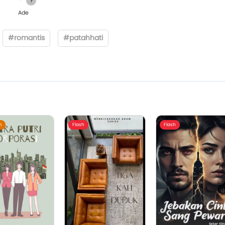
Ade
#romantis
#patahhati
m
Flash
Flash