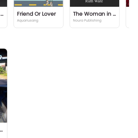
Jebakan Cinta Sang Pewaris
Friend Or Lover
The Woman in Cabin 10
Aquariusang
Noura Publishing
syafe
ve No Expression