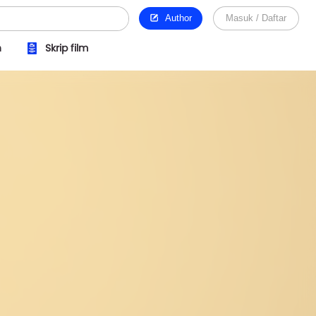
Author
Masuk / Daftar
n
Skrip film