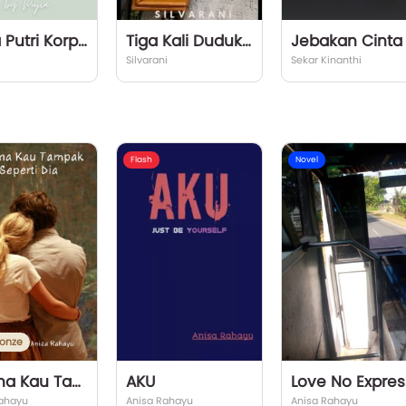
Putra Putri Korporasi
Tiga Kali Duduk (Membicarakan Adam Series Part 8)
Silvarani
Sekar Kinanthi
Flash
Novel
onze
Karena Kau Tampak Seperti Dia
AKU
Lo
ahayu
Anisa Rahayu
Anisa Rahayu