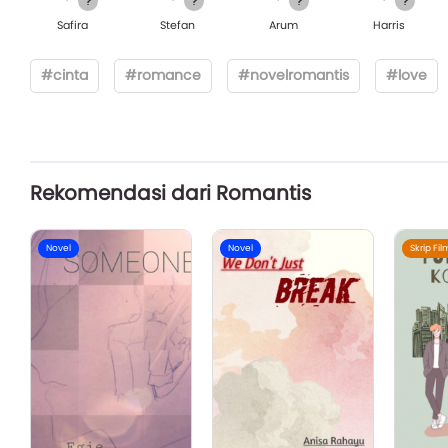
Safira
Stefan
Arum
Harris
#cinta
#romance
#novelromantis
#love
Rekomendasi dari Romantis
Novel
Novel
Skrip Fil