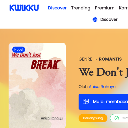
Discover
Trending
Premium
Kom
Discover
Novel
GENRE →
ROMANTIS
We Don't J
Oleh
Anisa Rahayu
Mulai membaca
Berlangsung
Gra