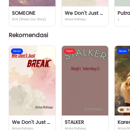
SOMEONE
We Don't Just Break
SOS (Share Our Story)
Anisa Rahayu
J
Rekomendasi
Novel
Flash
Novel
Br
We Don't Just Break
STALKER
Anisa Rahayu
Anisa Rahayu
Anisa R