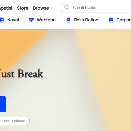
petisi
Store
Browse
Novel
Webtoon
Flash Fiction
Cerpe
ust Break
tis untuk dibaca