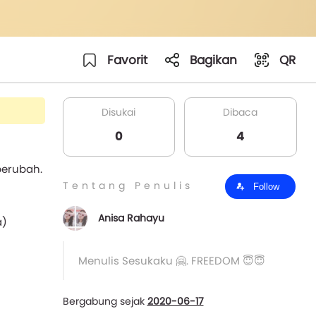
Favorit
Bagikan
QR
Disukai
Dibaca
0
4
berubah.
Tentang Penulis
Follow
Anisa Rahayu
a)
Menulis Sesukaku 🤗. FREEDOM 😇😇
Bergabung sejak
2020-06-17