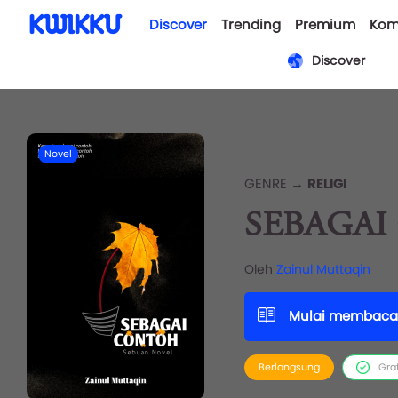
Discover
Trending
Premium
Kom
Discover
Novel
GENRE →
RELIGI
SEBAGA
Oleh
Zainul Muttaqin
Mulai membaca
Berlangsung
Gra