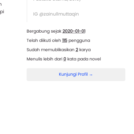
n
pi
IG @zainullmuttaqin
Bergabung sejak
2020-01-01
Telah diikuti oleh
115
pengguna
Sudah memublikasikan
2
karya
Menulis lebih dari
0
kata pada novel
Kunjungi Profil →