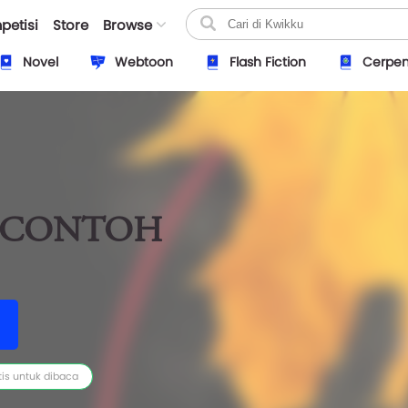
petisi
Store
Browse
Novel
Webtoon
Flash Fiction
Cerpe
I CONTOH
tis untuk dibaca