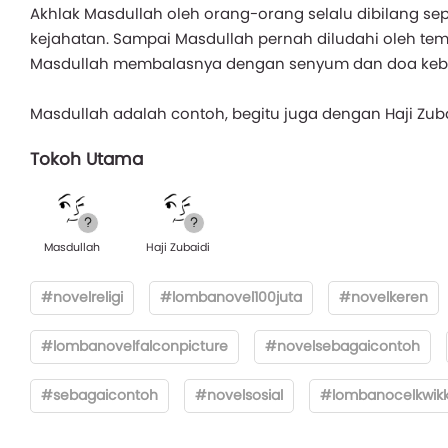
Akhlak Masdullah oleh orang-orang selalu dibilang se
kejahatan. Sampai Masdullah pernah diludahi oleh teman
Masdullah membalasnya dengan senyum dan doa keb
Masdullah adalah contoh, begitu juga dengan Haji Zuba
Tokoh Utama
Masdullah
Haji Zubaidi
#novelreligi
#lombanovel100juta
#novelkeren
#lombanovelfalconpicture
#novelsebagaicontoh
#sebagaicontoh
#novelsosial
#lombanocelkwik