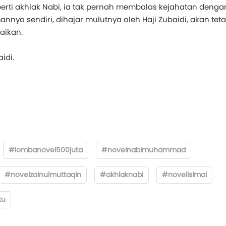
perti akhlak Nabi, ia tak pernah membalas kejahatan denga
nya sendiri, dihajar mulutnya oleh Haji Zubaidi, akan teta
aikan.
idi.
#lombanovel500juta
#novelnabimuhammad
#novelzainulmuttaqin
#akhlaknabi
#novelislmai
ku