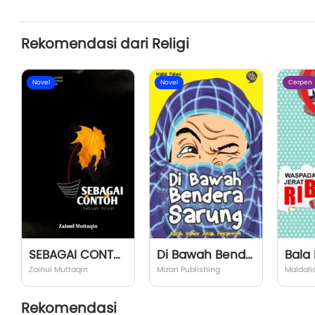
Rekomendasi dari Religi
Novel
Novel
Cerpen
SEBAGAI CONTOH
Di Bawah Bendera Sarung
Bala 
Zainul Muttaqin
Mizan Publishing
Maldali
Rekomendasi