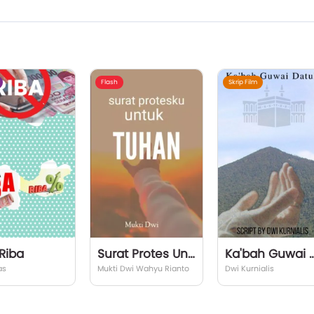
Flash
Skrip Film
Riba
Surat Protes Untuk Tuhan
Ka'bah Guwai 
as
Mukti Dwi Wahyu Rianto
Dwi Kurnialis