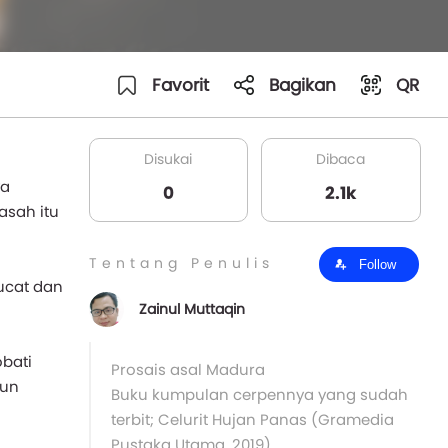
Favorit
Bagikan
QR
Disukai
Dibaca
ya
0
2.1k
asah itu
Tentang Penulis
Follow
pucat dan
Zainul Muttaqin
bati
Prosais asal Madura
kun
Buku kumpulan cerpennya yang sudah
terbit; Celurit Hujan Panas (Gramedia
Pustaka Utama, 2019)